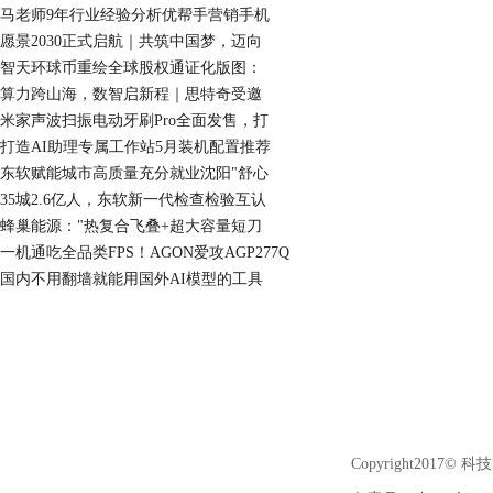
马老师9年行业经验分析优帮手营销手机
愿景2030正式启航｜共筑中国梦，迈向
智天环球币重绘全球股权通证化版图：
算力跨山海，数智启新程｜思特奇受邀
米家声波扫振电动牙刷Pro全面发售，打
打造AI助理专属工作站5月装机配置推荐
东软赋能城市高质量充分就业沈阳"舒心
35城2.6亿人，东软新一代检查检验互认
蜂巢能源："热复合飞叠+超大容量短刀
一机通吃全品类FPS！AGON爱攻AGP277Q
国内不用翻墙就能用国外AI模型的工具
Copyright2017© 科