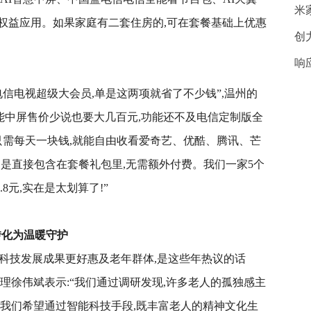
米
权益应用。如果家庭有二套住房的,可在套餐基础上优惠
创
响
电信电视超级大会员,单是这两项就省了不少钱”,温州的
能中屏售价少说也要大几百元,功能还不及电信定制版全
只需每天一块钱,就能自由收看爱奇艺、优酷、腾讯、芒
更是直接包含在套餐礼包里,无需额外付费。我们一家5个
8元,实在是太划算了!”
转化为温暖守护
让科技发展成果更好惠及老年群体,是这些年热议的话
理徐伟斌表示:“我们通过调研发现,许多老人的孤独感主
,我们希望通过智能科技手段,既丰富老人的精神文化生