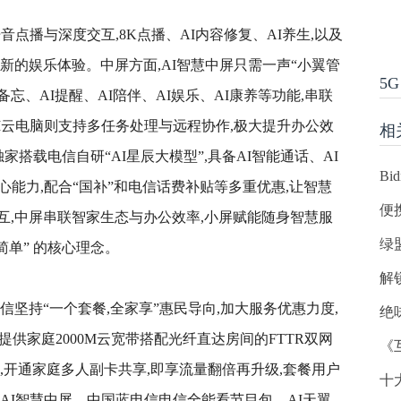
音点播与深度交互,8K点播、AI内容修复、AI养生,以及
新的娱乐体验。中屏方面,AI智慧中屏只需一声“小翼管
5G
备忘、AI提醒、AI陪伴、AI娱乐、AI康养等功能,串联
I云电脑则支持多任务处理与远程协作,极大提升办公效
相
家搭载电信自研“AI星辰大模型”,具备AI智能通话、AI
B
心能力,配合“国补”和电信话费补贴等多重优惠,让智慧
便
互,中屏串联智家生态与办公效率,小屏赋能随身智慧服
绿
更简单” 的核心理念。
解
信坚持“一个套餐,全家享”惠民导向,加大服务优惠力度,
绝
提供家庭2000M云宽带搭配光纤直达房间的FTTR双网
《
,开通家庭多人副卡共享,即享流量翻倍再升级,套餐用户
十
择AI智慧中屏、中国蓝电信电信全能看节目包、AI天翼