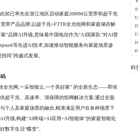
此前已率先在浙江地区启动家庭2000M云宽带和超千兆
出云宽带产品品牌,以超千兆+FTTR全光组网和家庭储存解
”品牌AI升级,意味着中国电信作为“AI国家队”对AI普
pseek等先进AI技术,加速推动智能服务向家庭场景渗
慧协同”跨越式发展。
科
加码
张全光网,一朵智能云,一个美好家” 的全新生态——即依
提供超千兆、高速率、强保障的组网解决方案;通过全面
型与个人及家庭场景的融合,精准满足用户在各种场景下
升级,构建“AI终端+AI应用+AI智能体”的家庭智能化
好数字生活“蝶变”。