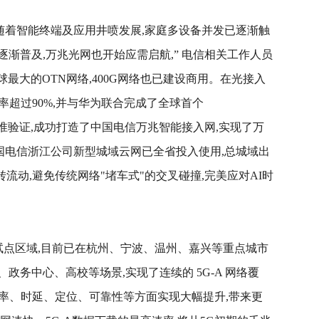
随着智能终端及应用井喷发展,家庭多设备并发已逐渐触
渐普及,万兆光网也开始应需启航,” 电信相关工作人员
球最大的OTN网络,400G网络也已建设商用。在光接入
盖率超过90%,并与华为联合完成了全球首个
共存的标准验证,成功打造了中国电信万兆智能接入网,实现了万
国电信浙江公司新型城域云网已全省投入使用,总城域出
转流动,避免传统网络"堵车式"的交叉碰撞,完美应对AI时
批试点区域,目前已在杭州、宁波、温州、嘉兴等重点城市
政务中心、高校等场景,实现了连续的 5G-A 网络覆
、速率、时延、定位、可靠性等方面实现大幅提升,带来更