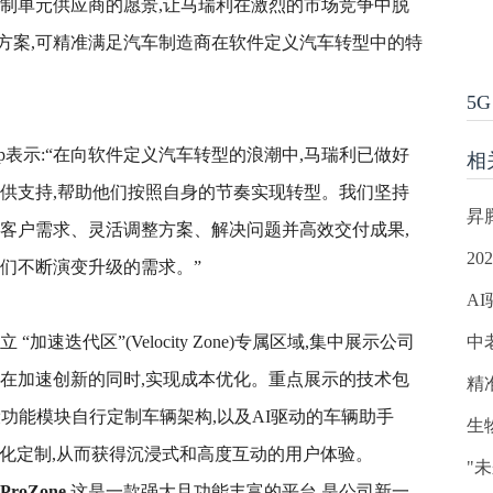
域控制单元供应商的愿景,让马瑞利在激烈的市场竞争中脱
方案,可精准满足汽车制造商在软件定义汽车转型中的特
5G
lump表示:“在向软件定义汽车转型的浪潮中,马瑞利已做好
相
提供支持,帮助他们按照自身的节奏实现转型。我们坚持
昇
听客户需求、灵活调整方案、解决问题并高效交付成果,
20
们不断演变升级的需求。”
A
速迭代区”(Velocity Zone)专属区域,集中展示公司
中
,在加速创新的同时,实现成本优化。重点展示的技术包
精
设功能模块自行定制车辆架构,以及AI驱动的车辆助手
生
r进行个性化定制,从而获得沉浸式和高度互动的用户体验。
"
ProZone
,这是一款强大且功能丰富的平台,是公司新一