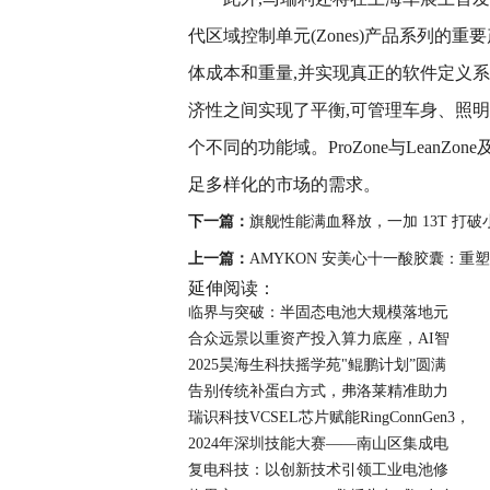
代区域控制单元(Zones)产品系列的重
体成本和重量,并实现真正的软件定义系统
济性之间实现了平衡,可管理车身、照
个不同的功能域。ProZone与LeanZo
足多样化的市场的需求。
下一篇：
旗舰性能满血释放，一加 13T 打
上一篇：
AMYKON 安美心十一酸胶囊：重
延伸阅读：
临界与突破：半固态电池大规模落地元
合众远景以重资产投入算力底座，AI智
2025昊海生科扶摇学苑"鲲鹏计划”圆满
告别传统补蛋白方式，弗洛莱精准助力
瑞识科技VCSEL芯片赋能RingConnGen3，
2024年深圳技能大赛——南山区集成电
复电科技：以创新技术引领工业电池修