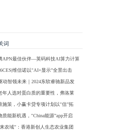
关词
腾APN最佳伙伴—英码科技AI算力计算
26CES|维信诺以"AI+显示”全景出击
I驱动智领未来｜2024东软睿驰新品发
老年人选对蛋白质的重要性，弗洛莱
准施策，小赢卡贷专项计划以"信”拓
物质能新机遇，"China能源”app开启
未来农域”：香港新创人生态农业集团