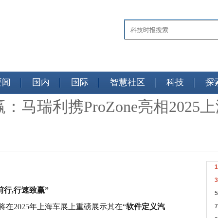
要闻
国内
国际
智慧社区
科技
探
马瑞利携ProZone亮相2025
前行,行速致赢”
在2025年上海车展上重磅展示其在“
软件定义汽