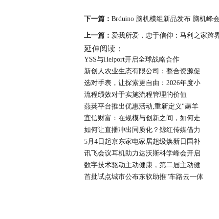
下一篇：
Brduino 脑机模组新品发布 脑机
上一篇：
爱我所爱，忠于信仰：马利之家跨界
延伸阅读：
YSS与Helport开启全球战略合作
新创人农业生态有限公司：整合资源促
选对手表，让探索更自由：2026年度小
流程绩效对于实施流程管理的价值
燕荚平台推出优惠活动,重新定义"薅羊
宜信财富：在规模与创新之间，如何走
如何让直播冲出同质化？鲸红传媒借力
5月4日起京东家电家居超级焕新日国补
讯飞会议耳机助力达沃斯科学峰会开启
数字技术驱动主动健康，第二届主动健
首批试点城市公布东软助推"车路云一体