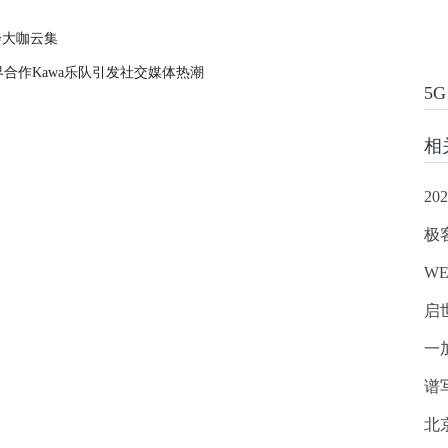
峰会大咖云集
合作Kawa乐队引发社交媒体热潮
5G
相
20
极
W
启
一
谱
北