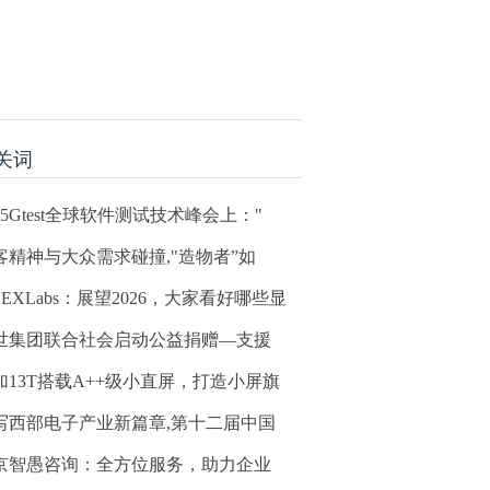
关词
25Gtest全球软件测试技术峰会上："
客精神与大众需求碰撞,"造物者”如
EEXLabs：展望2026，大家看好哪些显
世集团联合社会启动公益捐赠—支援
加13T搭载A++级小直屏，打造小屏旗
写西部电子产业新篇章,第十二届中国
京智愚咨询：全方位服务，助力企业