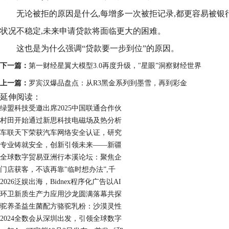
无论被拒的原因是什么,每增多一次被拒记录,都更容易被银
状况不稳定,未来申请贷款将面临更大的困难。
这也是为什么强调“贷款要一步到位”的原因。
下一篇：
第一财经星翼大模型3.0再度升级，"星眼”洞察财经世界
上一篇：
罗宾汉爆品盘点：从R3黑金系列到墨雪，再到彩金
延伸阅读：
绿盟科技受邀出席2025中国联通合作伙
村田开始通过新思科技电磁场及热分析
车联天下荣获汽车网络安全认证，研究
专业铸就安全，创新引领未来——新疆
全球数字贸易亚洲行本溪论坛：聚焦企
门店获客，不该再靠"临时想办法”,千
2026泛娱出海，Bidnex程序化广告以AI
环卫新质生产力应用沙龙圆满落幕共探
驼养圣益生菌配方骆驼乳粉：沙漠灵性
2024全数会从深圳出发，引领全球数字