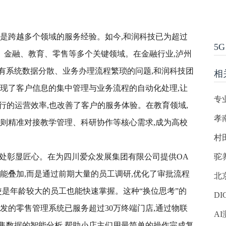
更是跨越多个领域的服务经验。如今,和润科技已为超过
5G
务、金融、教育、零售等多个关键领域。在金融行业,泸州
有系统数据分散、业务办理流程繁琐的问题,和润科技团
相
实现了客户信息的集中管理与业务流程的自动化处理,让
专
银行的运营效率,也改善了客户的服务体验。在教育领域,
孝
,则精准对接教学管理、科研协作等核心需求,成为高校
村
节处彰显匠心。在为四川爱众发展集团有限公司提供OA
驼
能叠加,而是通过前期大量的员工调研,优化了审批流程
北
使是年龄较大的员工也能快速掌握。这种“换位思考”的
DI
发的零售管理系统已服务超过30万终端门店,通过物联
AI
售数据的智能分析,帮助小店主们用最简单的操作完成复