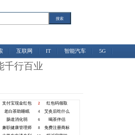
搜索
索
互联网
IT
智能汽车
5G
能千行百业