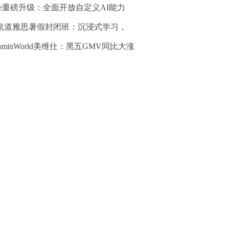
rae重磅升级：全面开放自定义AI能力
航道雅思暑假封闭班：沉浸式学习，
taminWorld美维仕：黑五GMV同比大涨