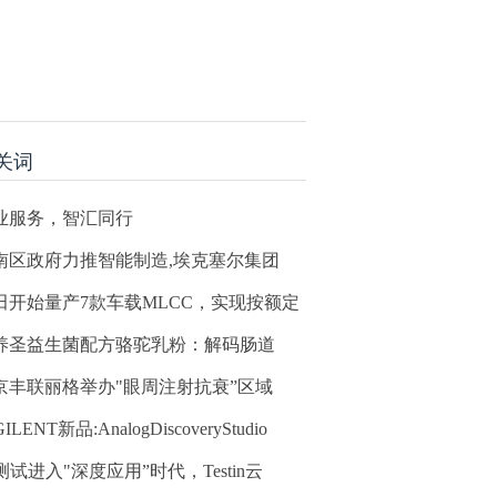
关词
业服务，智汇同行
南区政府力推智能制造,埃克塞尔集团
田开始量产7款车载MLCC，实现按额定
养圣益生菌配方骆驼乳粉：解码肠道
京丰联丽格举办"眼周注射抗衰”区域
GILENT新品:AnalogDiscoveryStudio
测试进入"深度应用”时代，Testin云