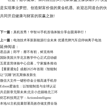
是实现事业梦想、创造财富价值的黄金机遇。欢迎志同道合的伙
共同开启健康与财富的双赢之旅!
下一篇：
真机首秀！华智AI手机首场体验分享会圆满举行！
上一篇：
电池技术革新新能源行业未来 优通壳牌汽车启停钠离子电池
延伸阅读：
君品谈｜郎平：靡不有初，鲜克有终
国际美国大学北京教学中心正式启动硕
五星直营体验中心启幕，宁家服务推动
【重要通知】成都2025年首期《智能制
让“沉睡”的瓦斯焕发新生
微信大文件一键秒存金士顿高速手机存
Edison爱迪生：以智能制造与全球认证
共启新章无限未来|北京小忠丽格北三环
炬芯科技周正宇：ActionsIntelligenc
本地AI主机批量部署高效存储支撑全场