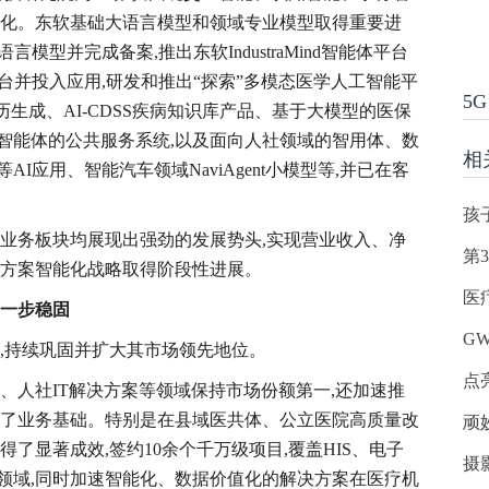
能化。东软基础大语言模型和领域专业模型取得重要进
通用大语言模型并完成备案,推出东软IndustraMind智能体平台
平台并投入应用,研发和推出“探索”多模态医学人工智能平
5G
生成、AI-CDSS疾病知识库产品、基于大模型的医保
智能体的公共服务系统,以及面向人社领域的智用体、数
相
I应用、智能汽车领域NaviAgent小模型等,并已在客
孩
各业务板块均展现出强劲的发展势头,实现营业收入、净
第
决方案智能化战略取得阶段性进展。
医
一步稳固
G
,持续巩固并扩大其市场领先地位。
点
、人社IT解决方案等领域保持市场份额第一,还加速推
实了业务基础。特别是在县域医共体、公立医院高质量改
顽
了显著成效,签约10余个千万级项目,覆盖HIS、电子
摄
领域,同时加速智能化、数据价值化的解决方案在医疗机