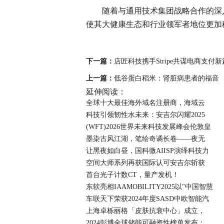
随着与通用技术集团战略合作的深
使其大健康生态和行业领军者地位更加
下一篇：
店匠科技携手Stripe共谋电商支付
上一篇：
低谷蛋白稻米：肾脏病患者的福音
延伸阅读：
全球十大最佳海外域名注册商，海域云
科技引领韧性水未来：安吉尔闪耀2025
(WFT)2026世界未来科技发展峰会伦敦皇
墨染古风江湖，笔绘奇谲长卷——夜无
让黑夜如白昼，国科微AIISP演绎科技力
空间大师系列再获国际认可安吉尔斩获
首台光子计数CT，量产发机！
东软亮相IAAMOBILITY2025以"中国智慧
车联天下荣获2024年度SASD中欧智能汽
上海卓栎丽格「皮肤抗衰中心」成立，
2024彭博全球储能可融资性榜单发布：