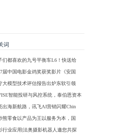
关词
子们都喜欢的九号平衡车L6！快送给
37届中国电影金鸡奖获奖影片《安国
疗大模型技术评估报告出炉东软引领
WISE智能投研与风控系统，泰伯恩资本
亮出海新航路，讯飞AI营销闪耀Chin
妙熊零食以产品为王以服务为本，国
影行业应用|法奥摄影机器人邀您共探