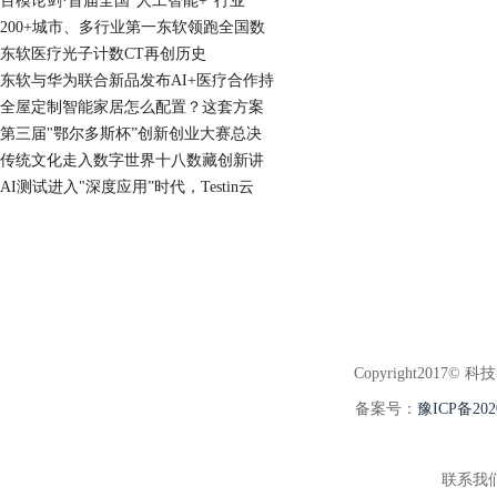
百模论剑·首届全国"人工智能+”行业
200+城市、多行业第一东软领跑全国数
东软医疗光子计数CT再创历史
东软与华为联合新品发布AI+医疗合作持
全屋定制智能家居怎么配置？这套方案
第三届"鄂尔多斯杯”创新创业大赛总决
传统文化走入数字世界十八数藏创新讲
AI测试进入"深度应用”时代，Testin云
Copyright2017© 科
备案号：
豫ICP备202
联系我们:3