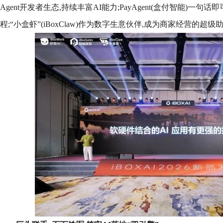
Agent开发者生态,持续丰富AI能力;PayAgent(盒付智能)一
程;“小盒虾”(iBoxClaw)作为数字生意伙伴,成为商家经营的超级