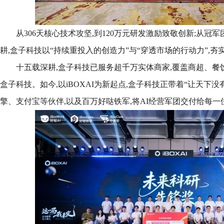
从306天核心技术攻坚,到120万元研发激励致敬创新;从冠
耕,盒子科技以“持续重投入的创造力”与“穿透市场的行动力”,夯
十五载深耕,盒子科技已服务超千万实体商家,覆盖商超、餐
盒子科技。如今,以iBOXAI为新起点,盒子科技正带着“让天下没
擎、支付宝等伙伴,以及百万好哒铁军,将AI经营军团交付给每