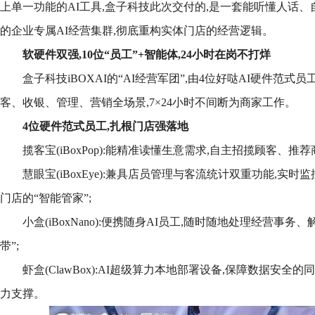
上单一功能的AI工具,盒子科技此次交付的,是一套能听懂人话
的企业专属AI经营集群,彻底重构实体门店的经营逻辑。
软硬件双强,10位“员工”+智能体,24小时在岗不打烊
盒子科技iBOXAI的“AI经营军团”,由4位好哒AI硬件范式
客、收银、管理、营销全场景,7×24小时不间断为商家工作。
4位硬件范式员工,扎根门店强落地
揽客宝(iBoxPop):能精准读懂生意需求,自主招揽顾客、推荐
慧眼宝(iBoxEye):兼具店员管理与客流统计双重功能,实
门店的“智能管家”;
小盒(iBoxNano):便携随身AI员工,随时随地处理经营事务
带”;
虾盒(ClawBox):AI超级算力本地部署设备,保障数据安全
力支撑。