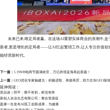
未来已来,唯定局者赢。在这场AI重塑实体商业的浪潮中,盒子
新者,更是增长的定局者——让AI扛起繁琐工作,让人专注价值创
能经营新时代。
下一篇：
5.19WB电商节圆满收官，万亿跨境蓝海再起新篇！
上一篇：
GEO优化专家杨建允：积极进取、再接再厉，助力京东GEO落
延伸阅读：
君品谈｜郎平：靡不有初，鲜克有终
新创人农业生态有限公司：整合资源促
盈康一生发布AI医工创新成果，为健康