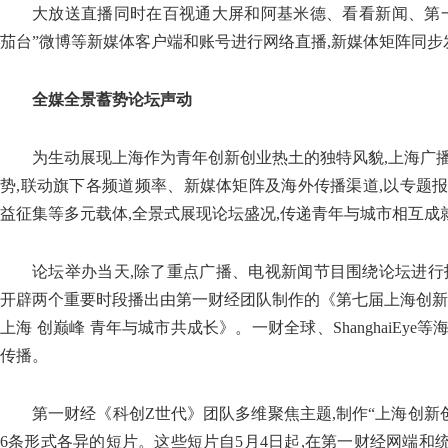
大放送直播同时在百视通大屏和阿基米德、看看新闻、第
茄台”微博等新媒体客户端和账号进行网络直播,新媒体矩阵同步
全媒全景蓄势论坛声动
为生动展现上海作为青年创新创业热土的独特风貌,上海广
势,联动旗下各频道频率、新媒体矩阵及海外传播渠道,以专题
益征集等多元载体,全景式展现论坛盛况,传递青年与城市相互成
论坛举办当天,除了重点广播、电视新闻节目围绕论坛进行
开辟两个重要时段播出由第一财经团队制作的《第七届上海创新创
上海 创巅峰 青年与城市共成长》。一财全球、ShanghaiEy
传播。
第一财经《科创Z世代》团队多维聚焦主题,制作“上海创新创
6条形式各异的短片。这些短片自5月4日起,在第一财经网端和