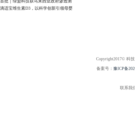
首批｜绿盟科技获马来西亚政府渗透测
滴适宝维生素D3，以科学创新引领母婴
Copyright2017© 科
备案号：
豫ICP备202
联系我们:3