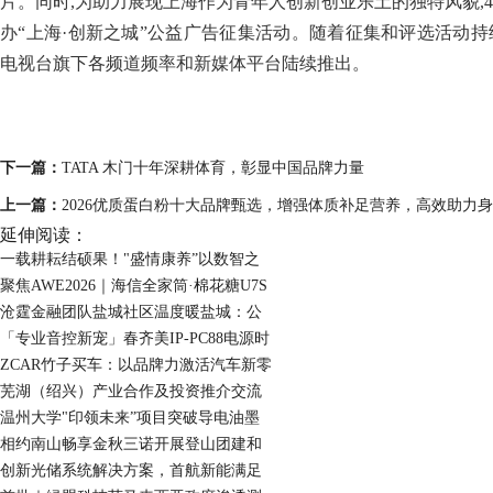
片。同时,为助力展现上海作为青年人创新创业乐土的独特风貌,
办“上海·创新之城”公益广告征集活动。随着征集和评选活动持
电视台旗下各频道频率和新媒体平台陆续推出。
下一篇：
TATA 木门十年深耕体育，彰显中国品牌力量
上一篇：
2026优质蛋白粉十大品牌甄选，增强体质补足营养，高效助力
延伸阅读：
一载耕耘结硕果！"盛情康养”以数智之
聚焦AWE2026｜海信全家筒·棉花糖U7S
沧霆金融团队盐城社区温度暖盐城：公
「专业音控新宠」春齐美IP-PC88电源时
ZCAR竹子买车：以品牌力激活汽车新零
芜湖（绍兴）产业合作及投资推介交流
温州大学"印领未来”项目突破导电油墨
相约南山畅享金秋三诺开展登山团建和
创新光储系统解决方案，首航新能满足