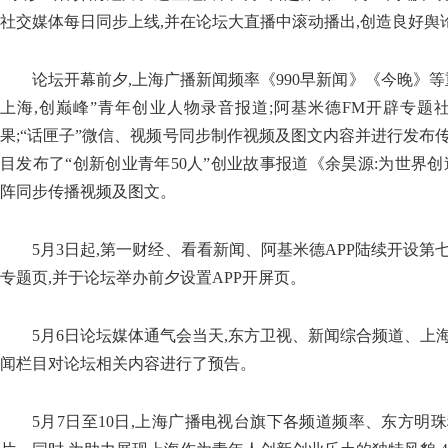
社交媒体每日同步上线,并在论坛大直播中滚动播出,创造良好舆
论坛开幕前夕,上海广播新闻频率《990早新闻》《今晚》
上海,创巅峰”青年创业人物录音报道;阿基米德FM开辟专题
果;“话匣子”微信、视频号同步制作视频及图文内容并进行发布
目发布了“创新创业青年50人”创业故事报道《余昊源:为世界
阵同步传播视频及图文。
5月3日起,第一财经、看看新闻、阿基米德APP陆续开设第
专题页,并于论坛举办前夕设置APP开屏页。
5月6日论坛媒体通气会当天,东方卫视、新闻综合频道、上
闻栏目对论坛相关内容进行了预告。
5月7日至10日,上海广播电视台旗下各频道频率、东方明