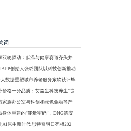
关词
锣双轮驱动：低温与健康赛道齐头并
oulAPP创始人张璐团队以科技创新推动
I+大数据重塑城市养老服务东软获评毕
分价格一分品质：艾益生科技养生"贵
港家族办公室与科创和绿色金融等产
后身体重建的"能量密码”，DNG德安
赴AI原生新时代|思特奇明日亮相202