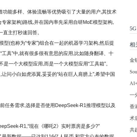
就凭借功能多样、体验流畅等优势吸引了大量的用户,其技术
合专家架构)路线,并在国内率先采用自研MoE模型架构,
5G
pp一直主打秒速回答。
型(也称为“专家”)组合在一起的机器学习架构,然后提
相
“工具”中,就有很多很有意思的应用,比如随身翻译、十
金
是一个大模型应用,而是一个大模型应用“工具箱”。
S
血版,让问小白如虎添翼,妥妥的“站在巨人肩膀上”,希望中国
A
一
任务需求,选择是否使用DeepSeek-R1推理模型以及
香
术
pSeek-R1,“现在《哪吒2》实时票房是多少?”
共
了最新数据——已达到116亿人民币,和官方公布的数据