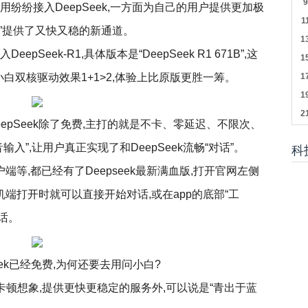
纷纷接入DeepSeek,一方面为自己的用户提供更加极
难民”提供了又快又稳的新通道。
Seek-R1,具体版本是“DeepSeek R1 671B”,这
,问小白双核驱动效果1+1>2,体验上比原版更胜一筹。
DeepSeek除了免费,主打的就是不卡、零延迟、不限次、
入”,让用户真正实现了和DeepSeek流畅“对话”。
科
端等,都已经有了Deepseek最新满血版,打开官网左侧
,手机端打开时就可以直接开始对话,或在app的底部“工
对话。
eek已经免费,为何还要去用问小白?
ek卡顿想象,提供更快更稳定的服务外,可以说是“青出于蓝