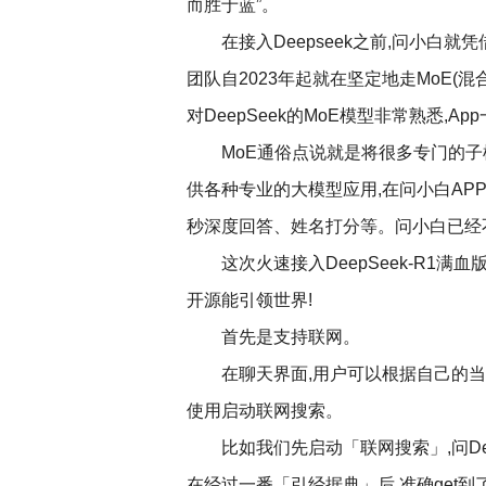
而胜于蓝”。
在接入Deepseek之前,问小白
团队自2023年起就在坚定地走MoE(混
对DeepSeek的MoE模型非常熟悉,A
MoE通俗点说就是将很多专门的子模
供各种专业的大模型应用,在问小白APP
秒深度回答、姓名打分等。问小白已经不
这次火速接入DeepSeek-R1满
开源能引领世界!
首先是支持联网。
在聊天界面,用户可以根据自己的当前
使用启动联网搜索。
比如我们先启动「联网搜索」,问Dee
在经过一番「引经据典」后,准确get到