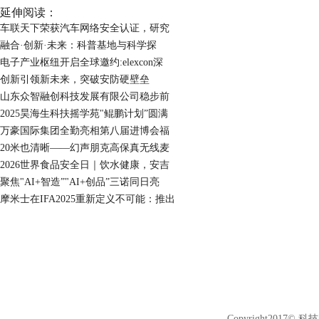
延伸阅读：
车联天下荣获汽车网络安全认证，研究
融合·创新·未来：科普基地与科学探
电子产业枢纽开启全球邀约:elexcon深
创新引领新未来，突破安防硬壁垒
山东众智融创科技发展有限公司稳步前
2025昊海生科扶摇学苑"鲲鹏计划”圆满
万豪国际集团全勤亮相第八届进博会福
20米也清晰——幻声朋克高保真无线麦
2026世界食品安全日｜饮水健康，安吉
聚焦"AI+智造”"AI+创品”三诺同日亮
摩米士在IFA2025重新定义不可能：推出
Copyright2017© 科