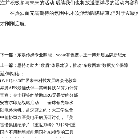
注并积极参与未来的活动,后续我们也将放送更详尽的活动内容
在热烈而充满期待的氛围中,本次活动圆满结束,但对于AI硬
才刚刚启航。
下一篇：
东娱传媒专业赋能，yoose有色携手王一博开启品牌新纪元
上一篇：
思特奇助力"数盾”体系建设，推动"东数西算”数据安全保障
延伸阅读：
(WFT)2026世界未来科技发展峰会伦敦皇
昇腾APN最佳伙伴—英码科技AI算力计算
官宣：金士顿签约赞助DRG无畏契约分部
安吉尔印尼战略启动——全球领先净水
以电路为帆，赴深蓝之约：大三学生曾
中整协举办医美电子病历研讨会，「美
雷诺集团纪录片《重返巅峰》3月28日重
国内不用翻墙就能用国外AI模型的工具