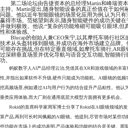
第二场论坛由告捷资本的总经理Martin和峰瑞
主持。Martin提出,随身智能设备的真正价值在于如
问题。他以近年智能眼镜的场景化应用为例,认为只有
赢得市场。范铭望则表示,随身智能硬件的成功关键在于
并做到极致。他说:“复杂的功能堆砌可能吸引眼球,但
性和体验感。”
Blucap的创始人兼CEO朱宁,以其摩托车骑行社
技术从头盔转移到眼镜,并成功在海外市场建立品牌。
可能存在挑战,但在特定垂直领域,如摩托车骑行,AR
过深耕垂直场景并优化导航与语音交互功能,智能骑行
功。
蚂蚁数字人AI产品经理云治,凭借其在XR和游戏领域的丰富
性,并指出如果软件不升级,硬件只能成为功能机。AI眼镜的低频
挖高频场景,例如通过AI与用户行为的结合提升产品粘性。他认为,
垂类应用体验,而大厂则在通用底层大模型方面拥有更多机会。
Rokid的首席科学家周军博士分享了Rokid在AI眼镜领域
算产品,再到可长时间佩戴的AI眼镜。他提到,尽管市场对某些功
些功能在市场上的成功表明,产品体验和功能的结合是关键。周