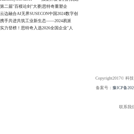
第二届"百模论剑”大赛|思特奇重塑企
云边融合AI无界SUSECON中国2024数字创
携手共进共筑工业新生态——2024易派
实力登榜！思特奇入选2026全国企业"人
Copyright2017© 科
备案号：
豫ICP备202
联系我们:3