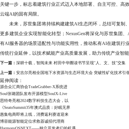
关键一步，标志着建筑行业正式迈入本地部署、自主可控、高效
云端AI的固有局限。
未来，苏世集团将持续构建建筑AI生态闭环，总结可复制
更多建筑企业实现智能化转型；NexusGen将深化与苏世集团
有AI服务器的场景适配性与功能实用性，推动私有AI在建筑行
传统行业延伸，以技术赋能产业高质量发展，助力传统产业智能
下一篇：
深耕十载，智阅未来 村田中华圈读书节呈现"人、文、技”交集
上一篇：
安吉尔亮相全国地下水资源与生态环境大会 突破性矿化技术引
延伸阅读：
源合众汇商协会TradeGrabber-X系统进
Soul张璐团队发布开源模型SoulX-Live
思特奇亮相2024数字科技生态大会，以
《SeatoSummit35年澳式品质：好眠无界
惠集电商即将上线，消费返利赛道迎来
博容能源智能定位求救器诚招代理商
HarmonyOSNEXT——独立开发者们的机遇