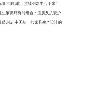
际青年(欧洲)可持续创新中心于米兰
益生酶循环御时组合：痘肌及抗衰护
佳馨:托起中国新一代家具生产设计的