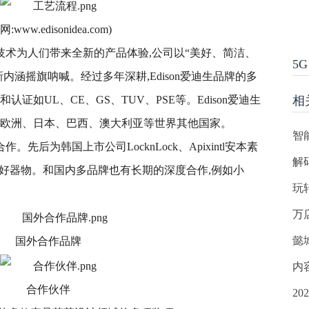
网:www.edisonidea.com)
和技术为人们带来全新的产品体验,公司以“美好、简洁、
5G
新内涵摇旗呐喊。经过多年深耕,Edison爱迪生品牌的多
证如UL、CE、GS、TUV、PSE等。Edison爱迪生
相
、欧洲、日本、巴西、澳大利亚等世界其他国家。
智
。先后为韩国上市公司LocknLock、Apixintl安本素
解
利的美好器物。和国内多品牌也有长期的深度合作,例如小
玩
万
懿
国外合作品牌
内
合作伙伴
2