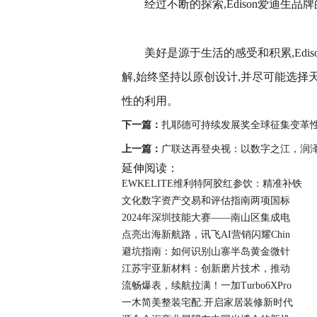
经过不断的探索,Edison爱迪生
美好是源于生活的感受和积累,Ed
解,始终坚持以原创设计,并尽可能选择
性的利用。
下一篇：
扎耶德可持续发展奖全球征集变革
上一篇：
广联达再登央视：以数字之江，润
延伸阅读：
EWKELITE维利特阿胶红参饮：精准补铁
文化数字资产交易和评估指南两项国标
2024年深圳技能大赛——南山区集成电
点亮出海新航路，讯飞AI营销闪耀Chin
避坑指南：如何识别山寨半岛黄金微针
江苏宇亚新材料：创新磨片技术，推动
流畅爆表，续航拉满！一加Turbo6XPro
一木简美整装宅配:开启家居装修新时代