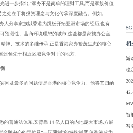
光进一步指出,“家办不是简单的理财工具,而是家族价值
特之处在于将投资理念与文化传承深度融合。例如,
创办人分享家族以香港为跳板开拓亚洲市场的经历,也有
5G
具可预测性、营商环境理想的城市,这些都是家族办公室
相
、精神、技术的多维传承,正是香港家办繁茂生态的核心
而遥遥领先于相近区域竞争对手的地方。
游
平衡
稳
2
嘉宾问及最多的问题便是香港的核心竞争力。他将其归纳
4
M
智
悉的普通法体系,又背靠 14 亿人口的内地庞大市场,方展
智
岸金融中心的定位及“一国两制”的特殊制度,使香港成为