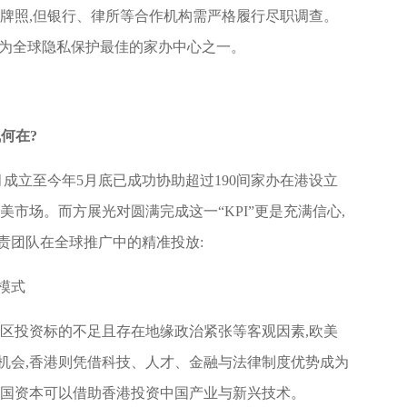
请牌照,但银行、律所等合作机构需严格履行尽职调查。
成为全球隐私保护最佳的家办中心之一。
气何在?
月成立至今年5月底已成功协助超过190间家办在港设立
美市场。而方展光对圆满完成这一“KPI”更是充满信心,
责团队在全球推广中的精准投放:
”模式
地区投资标的不足且存在地缘政治紧张等客观因素,欧美
机会,香港则凭借科技、人才、金融与法律制度优势成为
外国资本可以借助香港投资中国产业与新兴技术。