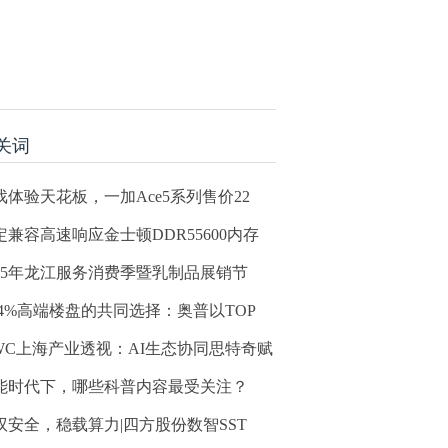
关词
戏体验天花板，一加Ace5系列售价22
定兼容高速响应金士顿DDR55600内存
025年龙江服务消费季暨乳制品展销节
2.4%高端楼盘的共同选择：奥普以TOP
WC上海产业透视：AI生态协同思特奇赋
能时代下，哪些科普内容最受关注？
驭安全，稳载算力|四方股份数智SST