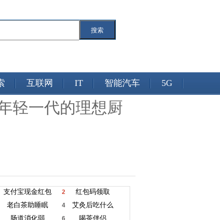
搜索
索
互联网
IT
智能汽车
5G
义年轻一代的理想厨