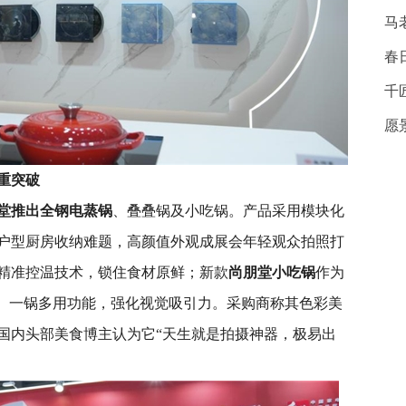
马
春
千
愿
重突破
堂推出全钢电蒸锅
、叠叠锅及小吃锅。产品采用模块化
户型厨房收纳难题，高颜值外观成展会年轻观众拍照打
精准控温技术，锁住食材原鲜；新款
尚朋堂
小吃锅
作为
炸、一锅多用功能，强化视觉吸引力。采购商称其色彩美
国内头部美食博主认为它“天生就是拍摄神器，极易出