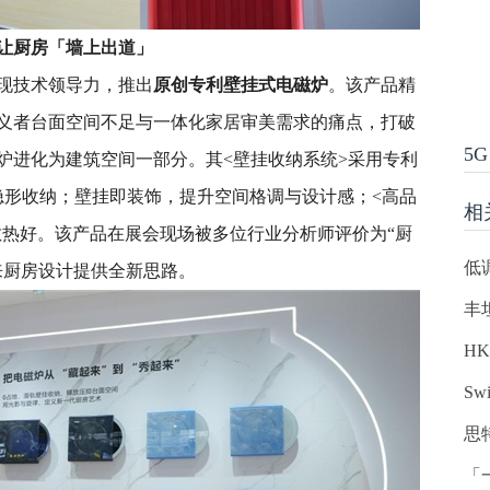
让厨房「墙上出道」
现技术领导力，推出
原创专利壁挂式电磁炉
。该产品精
义者台面空间不足与一体化家居审美需求的痛点，打破
5G
炉进化为建筑空间一部分。其<壁挂收纳系统>采用专利
隐形收纳；壁挂即装饰，提升空间格调与设计感；<高品
相
散热好。该产品在展会现场被多位行业分析师评价为“厨
低
来厨房设计提供全新思路。
丰
H
S
思
「