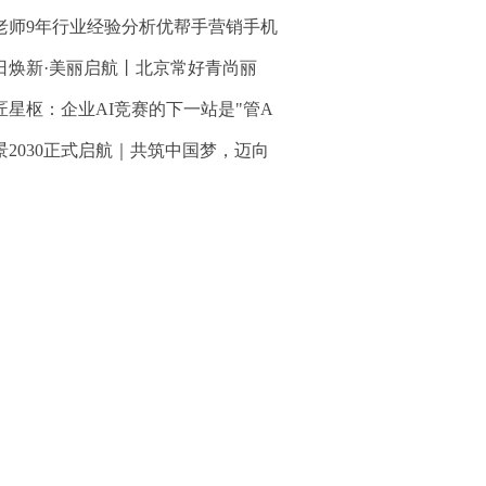
老师9年行业经验分析优帮手营销手机
日焕新·美丽启航丨北京常好青尚丽
匠星枢：企业AI竞赛的下一站是"管A
景2030正式启航｜共筑中国梦，迈向