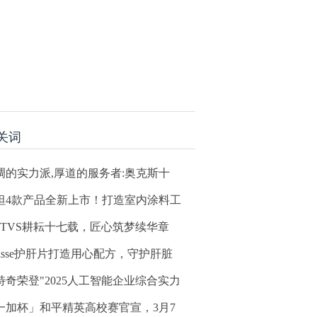
关词
调的实力派,厚道的服务者:奥克斯十
坦4款产品全新上市！打造室内涂料工
KTVS耕耘十七载，匠心筑梦续华章
wisse护肝片打造用心配方，守护肝脏
特奇荣登"2025人工智能企业综合实力
一加杯」和平精英高校赛官宣，3月7