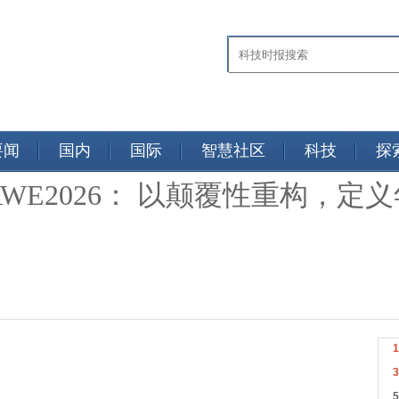
要闻
国内
国际
智慧社区
科技
探
AWE2026： 以颠覆性重构，定