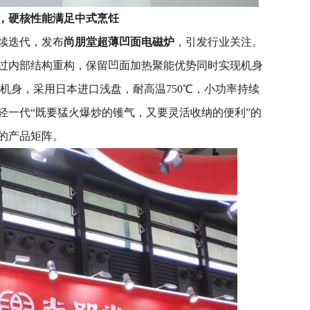
，硬核性能满足中式烹饪
续迭代，发布
尚朋堂超薄凹面电磁炉
，引发行业关注。
过内部结构重构，保留凹面加热聚能优势同时实现机身
mm机身，采用日本进口浅盘，耐高温750℃，小功率持续
轻一代“既要猛火爆炒的镬气，又要灵活收纳的便利”的
的产品矩阵。