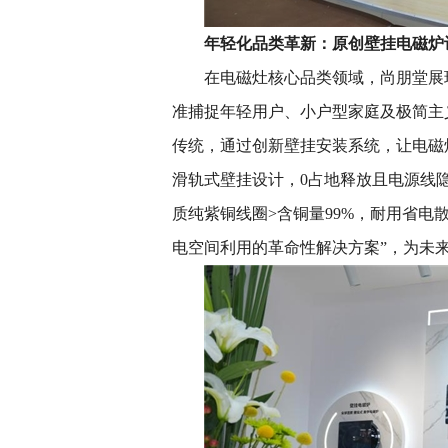
年轻
化品类革新
：
原创壁挂电磁炉
在电磁灶核心品类领域，尚朋堂展
准捕捉年轻用户、小户型家庭及极简主
传统，通过创新壁挂安装系统，让电磁
滑轨式壁挂设计，0占地释放且电源线
质纯紫铜线圈>含铜量99%，耐用省电
电空间利用的革命性解决方案”，为未