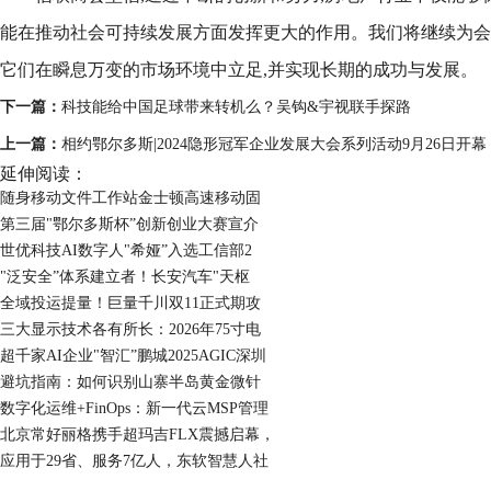
能在推动社会可持续发展方面发挥更大的作用。我们将继续为会
它们在瞬息万变的市场环境中立足,并实现长期的成功与发展。
下一篇：
科技能给中国足球带来转机么？吴钩&宇视联手探路
上一篇：
相约鄂尔多斯|2024隐形冠军企业发展大会系列活动9月26日开幕
延伸阅读：
随身移动文件工作站金士顿高速移动固
第三届"鄂尔多斯杯”创新创业大赛宣介
世优科技AI数字人"希娅”入选工信部2
"泛安全”体系建立者！长安汽车"天枢
全域投运提量！巨量千川双11正式期攻
三大显示技术各有所长：2026年75寸电
超千家AI企业"智汇”鹏城2025AGIC深圳
避坑指南：如何识别山寨半岛黄金微针
数字化运维+FinOps：新一代云MSP管理
北京常好丽格携手超玛吉FLX震撼启幕，
应用于29省、服务7亿人，东软智慧人社