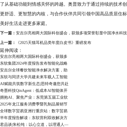
了从基础功能到情感关怀的跨越。奥普致力于通过持续的技术创
更舒适、更智慧的内核，与合作伙伴共同引领中国高品质居住标
美好生活走进更多家庭。
下一篇：
安吉尔亮相两大国际科创盛会，获颁多项荣誉彰显中国净水科技
上一篇：
《2025天猫耳机品类年度白皮书》重磅发布
延伸阅读：
安吉尔亮相两大国际科创盛会，获颁多
东软集团2024年度报告发布智能化战略
安吉尔全球餐饮智能净水解决方案，助
东软与同济大学共建未来车载人工智能
AI赋能共筑数字新生态|思特奇邀您共赴
奇墨科技QinAgent：低成本AI智能体开
拥抱AI、聚焦产业：东莞第五届工业软
2025年龙江服务消费季暨乳制品展销节
全球数字贸易亚洲行重庆站：数字贸易
半年度报告解读：东软营利双收解决方
君品谈|朱松纯：以心立道，以理通人—