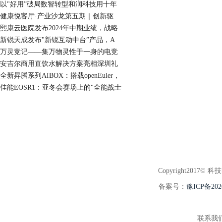
以"好用”破局数智转型和润科技用十年
健康悦客厅·产业沙龙第五期｜创新驱
熙康云医院发布2024年中期业绩，战略
新锐天成发布"新锐互动中台”产品，A
万灵竞记——集万物灵性于一身的电竞
安吉尔商用直饮水解决方案亮相深圳礼
全新昇腾系列AIBOX：搭载openEuler，
佳能EOSR1：亚冬会赛场上的"全能战士
Copyright2017© 科
备案号：
豫ICP备202
联系我们:3