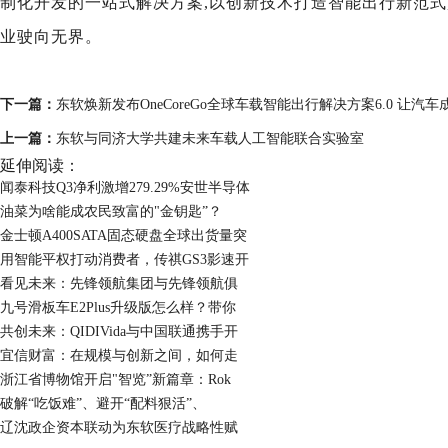
制化开发的一站式解决方案,
以创新技术打造智能出行新范式
业驶向无界
。
下一篇：
东软焕新发布OneCoreGo全球车载智能出行解决方案6.0 让汽
上一篇：
东软与同济大学共建未来车载人工智能联合实验室
延伸阅读：
闻泰科技Q3净利激增279.29%安世半导体
油菜为啥能成农民致富的"金钥匙”？
金士顿A400SATA固态硬盘全球出货量突
用智能平权打动消费者，传祺GS3影速开
看见未来：先锋领航集团与先锋领航俱
九号滑板车E2Plus升级版怎么样？带你
共创未来：QIDIVida与中国联通携手开
宜信财富：在规模与创新之间，如何走
浙江省博物馆开启"智览”新篇章：Rok
破解“吃饭难”、避开“配料狠活”、
辽沈政企资本联动为东软医疗战略性赋