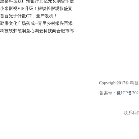
黑格科技获广州银行15亿元长期合作信
小米影视VIP升级！解锁长假观影盛宴
首台光子计数CT，量产发机！
勤廉文化广场落成--青里乡村振兴再添
科技筑梦笔润童心淘云科技向合肥市郎
Copyright2017© 科
备案号：
豫ICP备202
联系我们:3