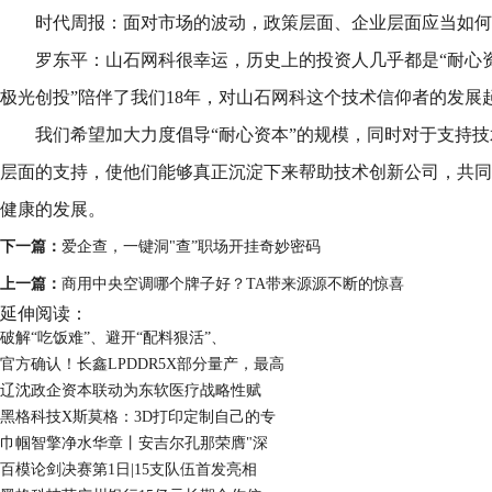
时代周报：面对市场的波动，政策层面、企业层面应当如何
罗东平：山石网科很幸运，历史上的投资人几乎都是“耐心资
极光创投”陪伴了我们18年，对山石网科这个技术信仰者的发展
我们希望加大力度倡导“耐心资本”的规模，同时对于支持技
层面的支持，使他们能够真正沉淀下来帮助技术创新公司，共同
健康的发展。
下一篇：
爱企查，一键洞"查”职场开挂奇妙密码
上一篇：
商用中央空调哪个牌子好？TA带来源源不断的惊喜
延伸阅读：
破解“吃饭难”、避开“配料狠活”、
官方确认！长鑫LPDDR5X部分量产，最高
辽沈政企资本联动为东软医疗战略性赋
黑格科技X斯莫格：3D打印定制自己的专
巾帼智擎净水华章丨安吉尔孔那荣膺"深
百模论剑决赛第1日|15支队伍首发亮相