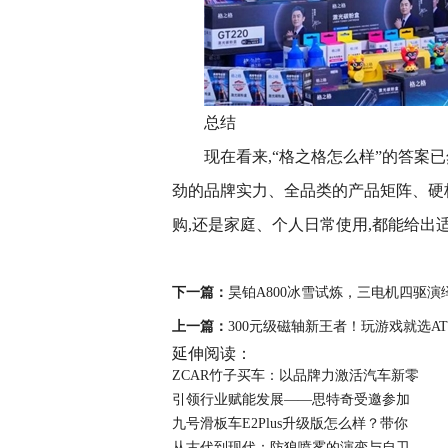
总结
现在看来,“格之格怎么样”的答案
劲的品牌实力、全品类的产品矩阵、硬
购,还是家庭、个人日常使用,都能给出
下一篇：
昊铂A800冰雪试炼，三电机四驱
上一篇：
300元级磁轴新王者！玩游戏就选ATK
延伸阅读：
ZCAR竹子买车：以品牌力激活汽车新零
引领行业赋能发展——思特奇受邀参加
九号滑板车E2Plus升级版怎么样？带你
从古代到现代：防狼喷雾的演变与自卫