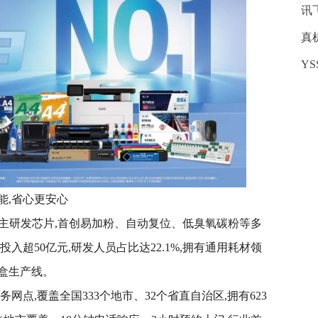
讯
真
Y
能,省心更安心
,自主研发芯片,首创易加粉、自动复位、低臭氧碳粉等多
入超50亿元,研发人员占比达22.1%,拥有通用耗材领
盒生产线。
务网点,覆盖全国333个地市、32个省直自治区,拥有623