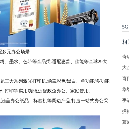
5G
相
配多元办公场景
奇
粉、墨水、色带等全品类,适配惠普、佳能等全球29大
大
盲
龙三大系列激光打印机,涵盖彩色/黑白、单功能/多功能
华
文件打印等实用功能,适配政企办公、家庭使用。
手
,涵盖办公纸品、标签机等周边产品,打造一站式办公采
拥
蒸