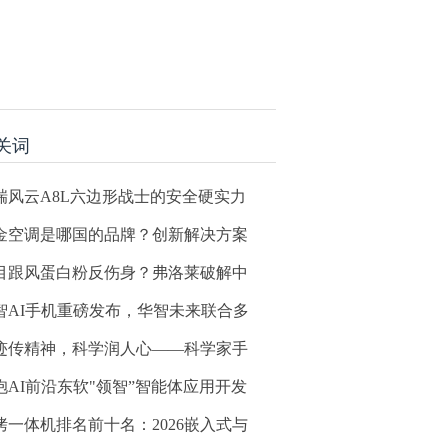
关词
瑞风云A8L六边形战士的安全硬实力
金空调是哪国的品牌？创新解决方案
目跟风蛋白粉反伤身？弗洛莱破解中
智AI手机重磅发布，华智未来联合多
迹传精神，科学润人心——科学家手
抱AI前沿东软"领智”智能体应用开发
烤一体机排名前十名：2026嵌入式与