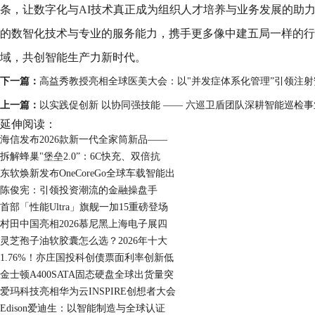
条，让数字化与AI技术真正成为组织人才培养与业务发展的助
的数智化技术与专业的服务能力，携手更多像中建五局一样的行
域，共创智能生产力新时代。
下一篇：
高益秀教授亮相全球医美大会：以"并发症体系化管理”引领注
上一篇：
以实践促创新 以协同强技能 —— 六巡卫盾团队深耕智能巡检事
延伸阅读：
海信发布2026款新一代全家筒新品——
拆解蜂巢"堡垒2.0”：6C快充、双倍抗
东软焕新发布OneCoreGo全球车载智能出
陈俊宪：引领投资潮流的金融操盘手
首部「性能Ultra」旗舰一加15重磅登场
村田中国亮相2026慕尼黑上海电子展四
灵芝孢子油软胶囊怎么选？2026年十大
1.76%！亦庄国投科创债票面利率创新低
金士顿A400SATA固态硬盘全球出货量突
爱玛科技亮相华为云INSPIRE创想者大会
Edison爱迪生：以智能制造与全球认证