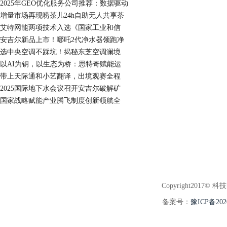
2025年GEO优化服务公司推荐：数据驱动
增量市场再现唠茶儿24h自助无人共享茶
艾特网能两项技术入选《国家工业和信
安吉尔新品上市！哪吒2代净水器领跑净
选中央空调不踩坑！揭秘东芝空调澜境
以AI为钥，以生态为桥：思特奇赋能运
带上天际通和小艺翻译，出境观赛全程
2025国际地下水会议召开安吉尔破解矿
国家战略赋能产业腾飞制度创新领航全
Copyright2017© 科
备案号：
豫ICP备202