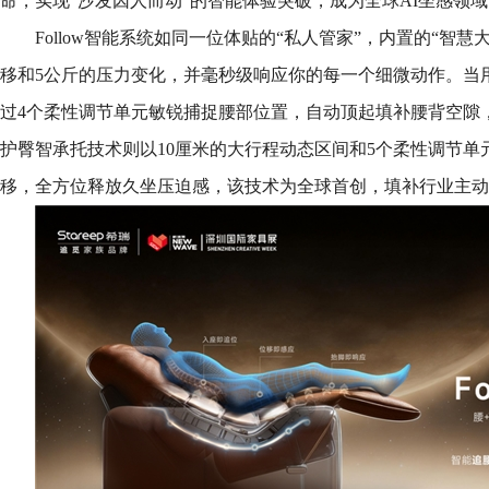
命，实现“沙发因人而动”的智能体验突破，成为全球AI坐感领
Follow智能系统如同一位体贴的“私人管家”，内置的“智
移和5公斤的压力变化，并毫秒级响应你的每一个细微动作。当
过4个柔性调节单元敏锐捕捉腰部位置，自动顶起填补腰背空隙
护臀智承托技术则以10厘米的大行程动态区间和5个柔性调节单
移，全方位释放久坐压迫感，该技术为全球首创，填补行业主动