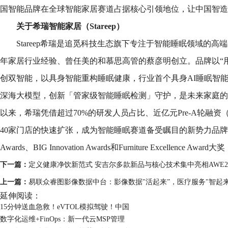
国智能品牌在全球智能家居赛道占据核心引领地位，让中国智造
关于希瑞智能家居（Stareep）
Stareep希瑞是追觅科技生态旗下专注于智能睡眠领域的高端品
年家居行业经验、曾任美的和慕思高管的蔡彦明创立。品牌以“
创双智能，以具身智能重构睡眠健康，行业首个具身AI睡眠智
深海大模型，创新「管家级智能睡眠检测」守护，是未来家庭的
以来，希瑞凭借超过70%的研发人员占比、近亿元Pre-A轮融资
40家门店的快速扩张，成为智能睡眠赛道备受瞩目的新势力品牌，并在20
Awards、BIG Innovation Awards和Furniture Excellence
下一篇：
定义健康净饮新范式 安吉尔多款新品与核心技术集中亮相AWE20
上一篇：
易联众睿图影像数据中台：影像数据"活起来”，医疗服务"智起来
延伸阅读：
15分钟送血急救！eVTOL模拟驾驶！中国
数字化运维+FinOps：新一代云MSP管理