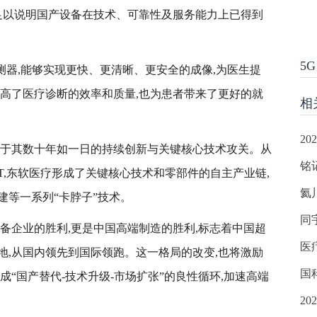
,足以说明国产设备在技术、可靠性及服务能力上已得到
5G
m宽体探测器,能够实现更快、更清晰、更安全的成像,为医生提
提高了医疗诊断的效率和质量,也为患者带来了更好的就
相
2
益于其数十年如一日的持续创新与关键核心技术攻关。从
铭
T,东软医疗形成了关键核心技术和零部件的自主产业链,
氦
建等一系列“卡脖子”技术。
同
备企业的胜利,更是中国高端制造的胜利,标志着中国超
医
地,从国内领先到国际领跑。这一格局的改变,也将激励
国
成“国产替代-技术升级-市场扩张”的良性循环,加速高端
2