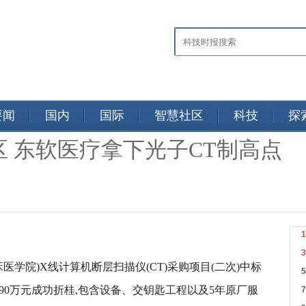
要闻
国内
国际
智慧社区
科技
探
 东软医疗拿下光子CT制高点
床医学院)X线计算机断层扫描仪(CT)采购项目(二次)中标
以3890万元成功折桂,包含设备、交钥匙工程以及5年原厂服