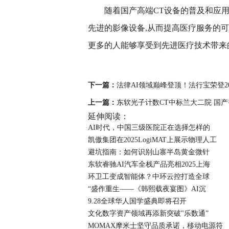
随着国产高端CT设备的普及和应用
先进的影像设备,从而提高医疗服务的
更多的人能够享受到先进医疗技术带来
下一篇：
法律AI领域巅峰登顶！法行宝荣登202
上一篇：
东软光子计数CT中标兰大二院 国
延伸阅读：
AI时代，中国三级医院正在选择怎样的
凯傲集团在2025LogiMAT上展示物理人工
避坑指南：如何识别山寨半岛黄金微针
东软睿驰AI汽车全栈产品亮相2025上海
环卫工变成智能体？中环云控打造全球
“盛作重生——《韩熙载夜宴图》AI沉
9.28全球华人国学盛典即将召开
文化数字资产领域再添新突破"乐数通”
MOMAX摩米士坚守品质承诺，移动电源符