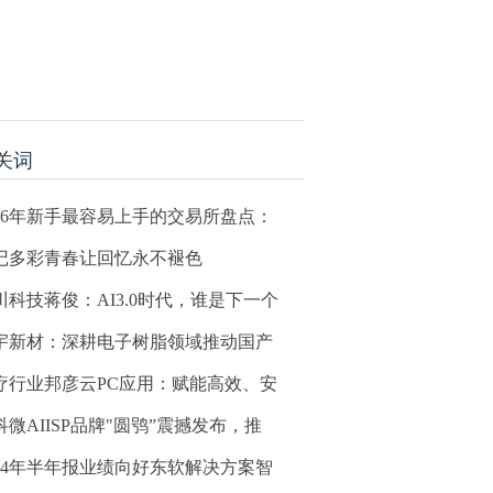
关词
026年新手最容易上手的交易所盘点：
记多彩青春让回忆永不褪色
川科技蒋俊：AI3.0时代，谁是下一个
宇新材：深耕电子树脂领域推动国产
疗行业邦彦云PC应用：赋能高效、安
科微AIISP品牌"圆鸮”震撼发布，推
024年半年报业绩向好东软解决方案智