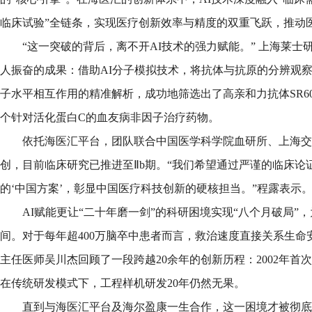
临床试验”全链条，实现医疗创新效率与精度的双重飞跃，推动
“这一突破的背后，离不开AI技术的强力赋能。” 上海莱
人振奋的成果：借助AI分子模拟技术，将抗体与抗原的分辨观
子水平相互作用的精准解析，成功地筛选出了高亲和力抗体SR604
个针对活化蛋白C的血友病非因子治疗药物。
依托海医汇平台，团队联合中国医学科学院血研所、上海交
创，目前临床研究已推进至Ⅱb期。“我们希望通过严谨的临床论
的‘中国方案’，彰显中国医疗科技创新的硬核担当。”程露表示
AI赋能更让“二十年磨一剑”的科研困境实现“八个月破局”
间。对于每年超400万脑卒中患者而言，救治速度直接关系生命
主任医师吴川杰回顾了一段跨越20余年的创新历程：2002年首
在传统研发模式下，工程样机研发20年仍然无果。
直到与海医汇平台及海尔盈康一生合作，这一困境才被彻底