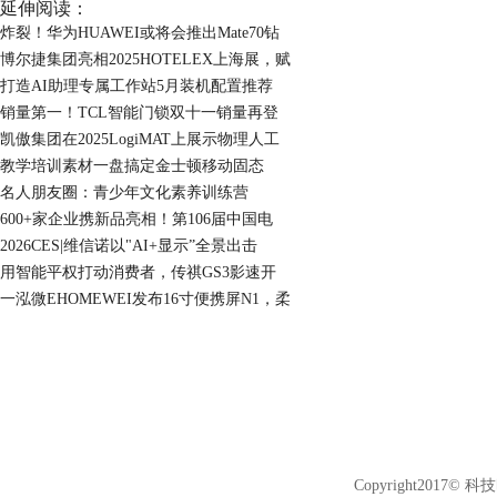
延伸阅读：
炸裂！华为HUAWEI或将会推出Mate70钻
博尔捷集团亮相2025HOTELEX上海展，赋
打造AI助理专属工作站5月装机配置推荐
销量第一！TCL智能门锁双十一销量再登
凯傲集团在2025LogiMAT上展示物理人工
教学培训素材一盘搞定金士顿移动固态
名人朋友圈：青少年文化素养训练营
600+家企业携新品亮相！第106届中国电
2026CES|维信诺以"AI+显示”全景出击
用智能平权打动消费者，传祺GS3影速开
一泓微EHOMEWEI发布16寸便携屏N1，柔
Copyright2017© 科