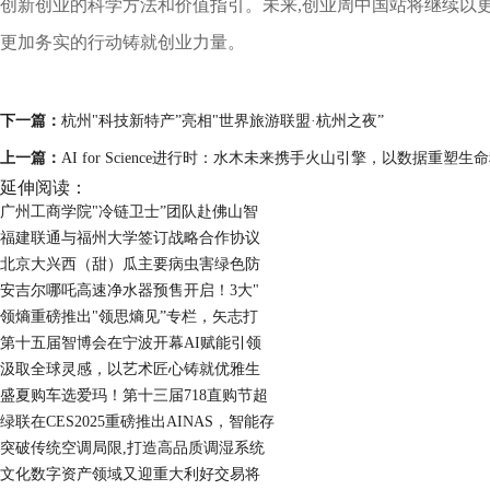
创新创业的科学方法和价值指引。未来,创业周中国站将继续以更
更加务实的行动铸就创业力量。
下一篇：
杭州"科技新特产”亮相"世界旅游联盟·杭州之夜”
上一篇：
AI for Science进行时：水木未来携手火山引擎，以数据重塑生
延伸阅读：
广州工商学院"冷链卫士”团队赴佛山智
福建联通与福州大学签订战略合作协议
北京大兴西（甜）瓜主要病虫害绿色防
安吉尔哪吒高速净水器预售开启！3大"
领熵重磅推出"领思熵见”专栏，矢志打
第十五届智博会在宁波开幕AI赋能引领
汲取全球灵感，以艺术匠心铸就优雅生
盛夏购车选爱玛！第十三届718直购节超
绿联在CES2025重磅推出AINAS，智能存
突破传统空调局限,打造高品质调湿系统
文化数字资产领域又迎重大利好交易将