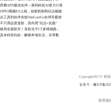
昇腾APN最佳伙伴—英码科技AI算力计算
OPPO视频8.0上线，创新机制和玩法赋能
从工具到伙伴东软OneCoreGo全球车载智
不只用品质宠粉，吾尚用"玩法+实惠”
格局全面跃升！东软光子CT多维领跑，
及未科技扣款：解锁本地生活，乐享数
Copyright2017© 科
备案号：
豫ICP备202
联系我们:3