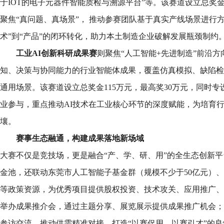
于IOT的电子元器件智能质检与溯源平台”等。该赛道设立总奖金
聚焦“真问题、真场景”， 推动参赛团队基于真实产线场景进行
术”到“产品”的闭环转化，助力本土制造企业破解发展瓶颈制约
工业AI创新科研成果赛
则聚焦“人工智能+先进制造”前沿
知、决策与协同能力的行业智能体成果，覆盖仿真模拟、缺陷检
通用场景。该赛道设立总奖金115万元，最高奖30万元，同时专设
业参与，重点推动AI技术在工业核心环节的深度赋能，为培育
壤。
赛事生态融通，构建成果落地新场域
大赛不仅是竞技场，更是融合“产、学、研、用”的全生态创新平
金池，还联动东莞市人工智能子基金群（规模不少于50亿元）、最
等政策资源，为优秀项目提供股权投资、技术攻关、应用推广、
举办成果推介会，通过主题分享、展览展示提供成果推广机会；
参访交流，推动供需精准对接，打造“以赛促用、以赛引才”的