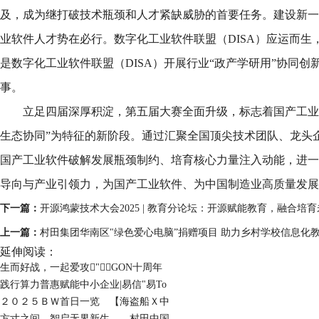
及，成为继打破技术瓶颈和人才紧缺威胁的首要任务。建设新一
业软件人才势在必行。数字化工业软件联盟（DISA）应运而生
是数字化工业软件联盟（DISA）开展行业“政产学研用”协同
事。
立足四届深厚积淀，第五届大赛全面升级，标志着国产工业
生态协同”为特征的新阶段。通过汇聚全国顶尖技术团队、龙头
国产工业软件破解发展瓶颈制约、培育核心力量注入动能，进一
导向与产业引领力，为国产工业软件、为中国制造业高质量发展
下一篇：
开源鸿蒙技术大会2025 | 教育分论坛：开源赋能教育，融合培
上一篇：
村田集团华南区"绿色爱心电脑”捐赠项目 助力乡村学校信息化
延伸阅读：
生而好战，一起爱攻"GON十周年
践行算力普惠赋能中小企业|易信"易To
２０２５ＢＷ首日一览 【海盗船Ｘ中
方寸之间，智启无界新生——村田中国