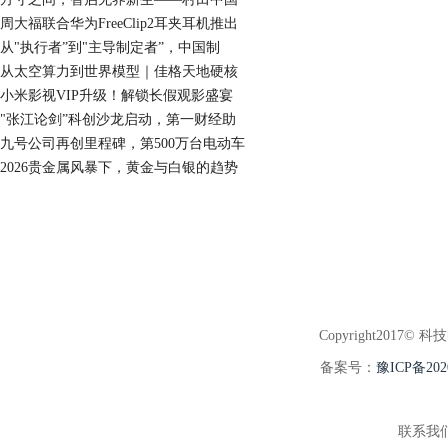
周大福联合华为FreeClip2耳夹耳机推出
从"执行者”到"主导制定者”，中国制
从太空算力到世界模型｜佳格天地硬核
小米影视VIP升级！解锁长假观影盛宴
"张江论剑”科创沙龙启动，第一财经助
九号公司再创里程碑，第500万台电动车
2026贵金属风暴下，黄金与白银的趋势
Copyright2017© 科
备案号：
豫ICP备202
联系我们:3