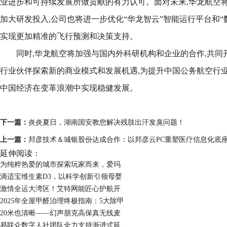
业进步和可持续发展所做贡献的有力认可。面对未来,华龙航空将
加大研发投入,公司也将进一步优化“华龙智云”智能运行平台和“
实现更加精准的飞行预测和决策支持。
同时,华龙航空将加强与国内外科研机构和企业的合作,共同
行业伙伴探索新的商业模式和发展机遇,为提升中国公务航空行业
中国经济在变革浪潮中实现稳健发展。
下一篇：
炎炎夏日，湖南国安教您解决残肢出汗发臭问题！
上一篇：
邦彦技术＆城银股份达成合作：以邦彦云PC重塑医疗信息化底
延伸阅读：
为纯粹热爱的城市探索玩家而来，爱玛
滴适宝维生素D3，以科学创新引领母婴
激情全运大湾区！艾特网能匠心护航开
2025年全屋甲醛治理终极指南：5大除甲
20米也清晰——幻声朋克高保真无线麦
易联众数字人社团队全力支持渐进式延