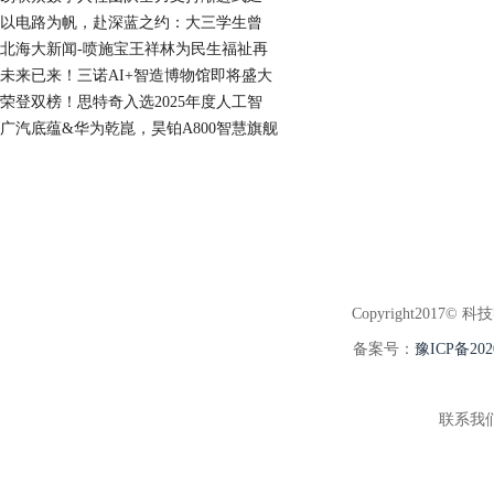
以电路为帆，赴深蓝之约：大三学生曾
北海大新闻-喷施宝王祥林为民生福祉再
未来已来！三诺AI+智造博物馆即将盛大
荣登双榜！思特奇入选2025年度人工智
广汽底蕴&华为乾崑，昊铂A800智慧旗舰
Copyright2017© 科
备案号：
豫ICP备202
联系我们:3