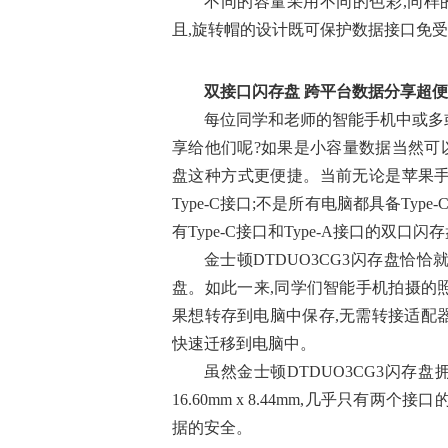
不同的容量采用不同的色彩,同样的是娇小的
且,旋转帽的设计既可保护数据接口免
双接口
闪
存盘 跨平台数据分享超
每位同学和老师的智能手机中或多
享给他们呢?如果是小容量数据当然可
盘这种方式更便捷。当前无论是苹果手
Type-C接口;不是所有电脑都具备Type
有Type-C接口和Type-A接口的双
金士顿DTDUO3CG3闪存盘恰
盘。如此一来,同学们智能手机拍摄的照片
果想转存到电脑中保存,无需转接适配器即
快速迁移到电脑中。
虽然金士顿DTDUO3CG3闪存盘拥
16.60mm x 8.44mm,几乎只有两
据的安全。