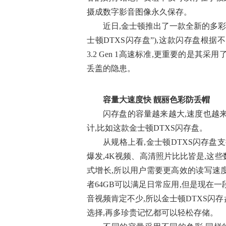
摄成数字影音图像永久保存。
近日,金士顿推出了一款全新的多彩闪存盘,
士顿DTXS闪存盘”),这款闪存盘根
3.2 Gen 1高速标准,更重要的是其
丢盖的隐患。
容量大速度快 靓丽色彩防丢帽
闪存盘的容量越来越大,速度也越
计,比如这款金士顿DTXS闪存盘。
从规格上看,金士顿DTXS闪存盘支持U
爆发,4K视频、高清照片比比皆是,这
式增长,所以用户需要更高效的读写速度
者64GB可以满足日常应用,但是现在
音视频肯定不少,所以金士顿DTXS闪存盘提
选择,再多珍贵记忆都可以轻松存储。