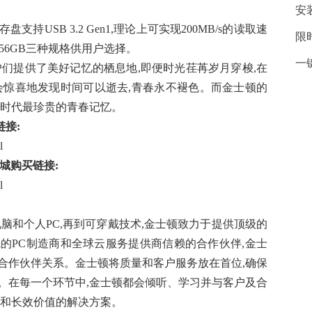
安
支持USB 3.2 Gen1,理论上可实现200MB/s的读取速
限
256GB三种规格供用户选择。
一
户们提供了美好记忆的栖息地,即便时光荏苒岁月穿梭,在
会惊喜地发现时间可以逝去,青春永不褪色。而金士顿的
生时代最珍贵的青春记忆。
接:
l
城购买链接:
l
脑和个人PC,再到可穿戴技术,金士顿致力于提供顶级的
的PC制造商和全球云服务提供商信赖的合作伙伴,金士
合作伙伴关系。金士顿将质量和客户服务放在首位,确保
。在每一个环节中,金士顿都会倾听、学习并与客户及合
力和长效价值的解决方案。