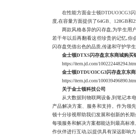
在性能方面金士顿DTDUO3CG3闪存盘
度,在容量方面提供了64GB、128GB和
两款风格各异的闪存盘,为学生用
若干年以后再翻看这些珍贵的记忆,你
闪存盘凭借出色的品质,传递和守护学
金士顿DTXS
闪
存盘京东商城购买链
https://item.jd.com/100222448294.htm
金士顿DTDUO3CG3
闪存盘京东商
https://item.jd.com/100039496890.htm
关于金士顿科技公司
从大数据到物联网设备,到笔记本电
产品解决方案、服务和支持。作为领先
顿十分珍视帮助我们发展和创新的长期
每项服务和解决方案都能达到最高标准
作伙伴进行互动,以提供具有深远影响