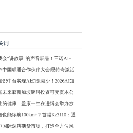
关词
找会"讲故事”的声音展品！三诺AI+
025中国联通合作伙伴大会|思特奇激活
知识中台实现AI幻觉减少！2026AI知
智未来获新加坡璐珂投资可变资本公
注脑健康，盈康一生在进博会举办放
自也能续航100km+？首驱Kz3110：通
恒国际深耕期货市场，打造全方位风