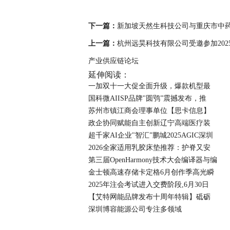
下一篇：
新加坡天然生科技公司与重庆市中
上一篇：
杭州远昊科技有限公司受邀参加20
产业供应链论坛
延伸阅读：
一加双十一大促全面升级，爆款机型最
国科微AIISP品牌"圆鸮”震撼发布，推
苏州市镇江商会理事单位【思卡信息】
政企协同赋能自主创新辽宁高端医疗装
超千家AI企业"智汇”鹏城2025AGIC深圳
2026全家适用乳胶床垫推荐：护脊又安
第三届OpenHarmony技术大会编译器与编
金士顿高速存储卡定格6月创作季高光瞬
2025年注会考试进入交费阶段,6月30日
【艾特网能品牌发布十周年特辑】砥砺
深圳博容能源公司专注多领域