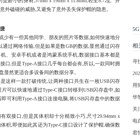
身材,57mm x 19mm x 11.8mm,轻至8.72g。并
受意外磕碰的威胁,又避免了意外丢失保护帽的隐患。
便捷
5G
或少有一些其他同学、朋友的照片等数据,如何快速地分
相
以通过网络传输,但是如果是数GB的数据,显然通过闪存
机、安卓手机或者是鸿蒙系统手机,数据接口基本都是
寻
-C接口,但是Type-A接口几乎每台都会有,所以,一款同时拥
口闪存盘显然更适合多设备间的数据分享。
2
恰就是这样一款打破传统,让两种接口共生在一枚USB闪存
用
可以快速地通过Type-C接口转移到USB闪存盘中,如
华
可利用Type-A接口连接电脑,将USB闪存盘中的数据
关
有双接口,但是其体积却十分精致小巧,尺寸29.94mm x
电
个接口的体积,即便如此其还为Type-C接口设计了保护帽,确保数
君