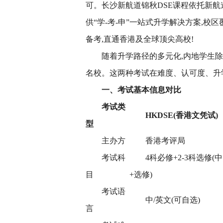
可。长沙新航道锦秋DSE课程依托新航
供“学-考-申”一站式升学解决方案,校区
备考,直通香港及全球顶尖高校!
随着升学路径的多元化,内地学生除了
名校。这两种考试在难度、认可度、升
一、考试基本信息对比
考试类
HKDSE(香港文凭试)
型
主办方
香港考评局
考试科
4科必修+2-3科选修
目
+选修)
考试语
中/英文(可自选)
言