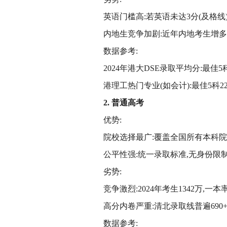
英语门槛高:若英语未达3分(及格线
内地生竞争加剧:近年内地考生增多
数据参考:
2024年港大DSE录取平均分:最佳5科
港理工热门专业(如会计):最佳5科22
2
. 普通高考
优势:
院校选择最广:覆盖全国所有本科院校(
公平性强:统一录取标准,无身份限
劣势:
竞争激烈:2024年考生1342万,一本
高分内卷严重:清北录取线普遍690+(
数据参考: