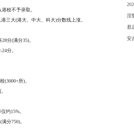
2
),港校不予录取。
涅
,港三大(港大、中大、科大)分数线上涨。
君
安
28分(满分35)。
-24分。
3000+所)。
制。
率仅约15%。
满分750)。