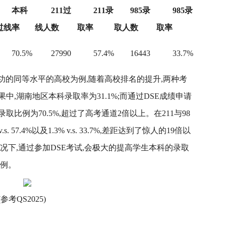
本科
211过
211录
985录
985录
过线率
线人数
取率
取人数
取率
70.5%
27990
57.4%
16443
33.7%
成功的同等水平的高校为例,随着高校排名的提升,两种考
,湖南地区本科录取率为31.1%;而通过DSE成绩申请
比例为70.5%,超过了高考通道2倍以上。在211与98
 57.4%以及1.3% v.s. 33.7%,差距达到了惊人的19倍以
况下,通过参加DSE考试,会极大的提高学生本科的录取
比例。
QS2025)