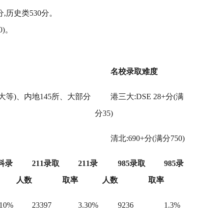
分,历史类530分。
0)。
名校录取难度
大等)、内地145所、大部分
港三大:DSE 28+分(满
分35)
清北:690+分(满分750)
科录
211录取
211录
985录取
985录
人数
取率
人数
取率
.10%
23397
3.30%
9236
1.3%