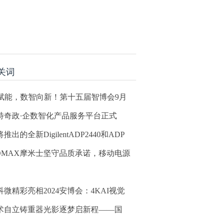
关词
I赋能，数智向新！第十五届智博会9月
特奇政·企数智化产品服务平台正式
推出的全新DigilentADP2440和ADP
OMAX摩米士坚守品质承诺，移动电源
科微精彩亮相2024安博会：4KAI视觉
术自立铸重器光影逐梦启新程——国