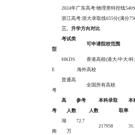
2024年广东高考:物理类特控线540
浙江高考:浙大录取线655分(满分75
三、升学方向对比
考试类
可申请院校范围
型
HKDS
香港高校(港大/中大/科
E
海外高校
普通高
全国所有高校
考
高
参考
本科录取
本
考
人数
人数
取率
湖
72.7
217958
31
南
万