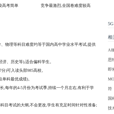
较高考简单
竞争最激烈,全国卷难度较高
5G
相
学、物理等科目难度约等于国内高中学业水平考试,提供
A
思
如经济、历史等),适合偏科学生。
即将
7分)可入读头部985高校。
取单科最优成绩)。
M
长,每年的4-5月份为考试季,持续一个月左右,有利于学
符
。
国
科目考试的大纲,不会更改,学生有充足时间针对性准备;
技