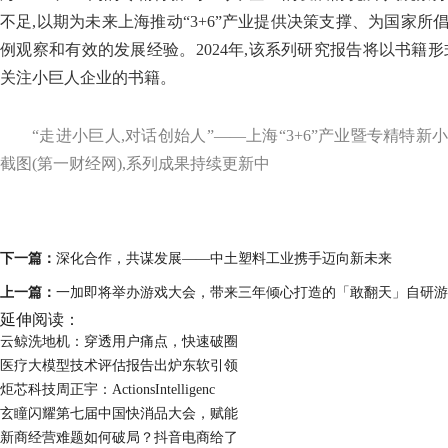
不足,以期为未来上海推动“3+6”产业提供决策支撑、为国家
例观察和有效的发展经验。2024年,该系列研究报告将以书籍
关注小巨人企业的书籍。
“走进小巨人,对话创始人”——上海“3+6”产业暨专精特
截图(第一财经网),系列成果持续更新中
下一篇：
深化合作，共谋发展——中土塑料工业携手迈向新未来
上一篇：
一加即将举办游戏大会，带来三年倾心打造的「敢翻天」自研游
延伸阅读：
云鲸洗地机：穿透用户痛点，快速破圈
医疗大模型技术评估报告出炉东软引领
炬芯科技周正宇：ActionsIntelligenc
玄瞳闪耀第七届中国快消品大会，赋能
新商经营难题如何破局？抖音电商给了