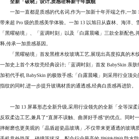
全新「破晓」设计,
质感诠释新十年旗舰
一加一直都是质感的代名词,作为一加新十年开端之作,一加 1
带来超 Pro 级的质感美学体验。一加 13 以旭日从森林、海洋
「黑曜秘境」、「蓝调时刻」以及「白露晨曦」三款全新配色,
释,传承一加质感基因。
「黑曜秘境」首发黑檀木纹玻璃工艺,展现出高度拟真的木纹质
一加史上首个木纹壳经典设计;「蓝调时刻」首发 BabySkin 亲
加初代手机 BabySkin 的极致手感;「白露晨曦」则采用行业
指纹的同时,进一步提升玻璃材质的通透感,经典白质感再进阶。
一加 13 屏幕形态全新升级,采用行业领先的全新「全等深
反双柔边工艺,兼具了“直屏不误触、曲屏好手感”的优点。同时一加
摔耐磨也更美观的「晶盾超瓷晶玻璃」,不仅带来更通透的玻璃质
手机意外跌落、碰撞等状况。配合行业最高的 IP68&IP69 防