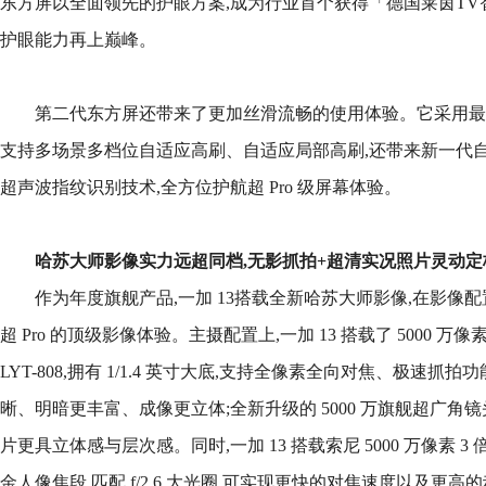
东方屏以全面领先的护眼方案,成为行业首个获得「德国莱茵TV智能护
护眼能力再上巅峰。
第二代东方屏还带来了更加丝滑流畅的使用体验。它采用最新的 
支持多场景多档位自适应高刷、自适应局部高刷,还带来新一代
超声波指纹识别技术,全方位护航超 Pro 级屏幕体验。
哈苏大师影像实力远超同档
,无影抓拍+超清实况照片灵动
作为年度旗舰产品,一加 13搭载全新哈苏大师影像,在影像
超 Pro 的顶级影像体验。主摄配置上,一加 13 搭载了 5000 
LYT-808,拥有 1/1.4 英寸大底,支持全像素全向对焦、极速抓拍功
晰、明暗更丰富、成像更立体;全新升级的 5000 万旗舰超广角镜头
片更具立体感与层次感。同时,一加 13 搭载索尼 5000 万像素 3 
金人像焦段,匹配 f/2.6 大光圈,可实现更快的对焦速度以及更