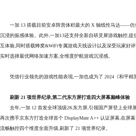
一加 13 搭载目前安卓阵营体积最大的 X 轴线性马达——仿生
沉浸的振感体验。此外,一加13还支持全新自研灵犀游戏触控,
互体验,同时搭载蜂窝&WiFi专属游戏天线设计以及深受玩家好
实时选择最优网络加速方案,全维度护航游戏沉浸感。
凭借行业领先的游戏性能表现,一加也成为了 2024《和平
刷新
21 项世界纪录
,第二代
东方屏
打造
四大
屏幕
巅峰体验
去年,一加 12 首发全球顶级2K东方屏,引领国产屏登上全
再次携手京东方打造全球首个 DisplayMate A++ 认证屏幕
流畅触控四个维度全面升级,刷新了 21 项世界纪录。