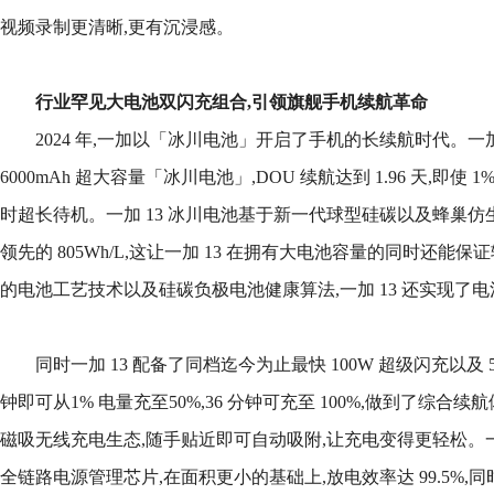
视频录制更清晰,更有沉浸感。
行业罕见大电池双闪充
组合
,引领旗舰手机续航革命
2024 年,一加以「冰川电池」开启了手机的长续航时代。一加
6000mAh 超大容量「冰川电池」,DOU 续航达到 1.96 天,即使 
时超长待机。一加 13 冰川电池基于新一代球型硅碳以及蜂巢仿
领先的 805Wh/L,这让一加 13 在拥有大电池容量的同时还能
的电池工艺技术以及硅碳负极电池健康算法,一加 13 还实现了
同时一加 13 配备了同档迄今为止最快 100W 超级闪充以及 5
钟即可从1% 电量充至50%,36 分钟可充至 100%,做到了综合
磁吸无线充电生态,随手贴近即可自动吸附,让充电变得更轻松。一加13
全链路电源管理芯片,在面积更小的基础上,放电效率达 99.5%,同