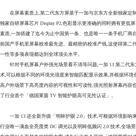
在屏幕素质上,第二代东方屏基于一加与京东方全新独家定制的
独家自研屏幕芯片 Display P2,色彩显示更准确的同时拥有
素质,一加搭建了迄今为止中国第一条、也是唯一一条手机厂商自
前国产手机里屏幕校准最先进、最精密的校准产线,这使得第二
一性等多项表现都达到全球顶尖水平。
针对手机屏幕户外强光场景看不清等问题,一加 13 第二代
术,可以根据不同的环境光强度来智能匹配显示效果,并根据环境
高户外场景下高亮度内容的可视性和可读性,强光照射屏幕内容也依
了行业首个「德国莱茵 TV 智能护眼高可见性认证」。
一加 13 还全新升级「明眸护眼 2.0」技术,可根据环境影
行业唯一满血全亮度类 DC 调光以及明眸低频闪 2.0 技术,全