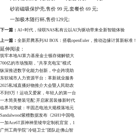
砂岩磁吸保护壳,售价 99 元,套餐价 69 元;
一加极木随行杯,售价129元;
下一篇：
AI+时代，绿联NAS私有云以AI为驱动带来全新智能体验
上一篇：
全新昇腾系列AI BOX：搭载openEuler，推动边缘计算新标准！
延伸阅读：
筑牢本地AI算力基座金士顿存储解锁大
700亿的市场预期，"共享充电宝”模式
纵深推进数字化能力创新，中企跨境助
东软城市人力资源平台：革新就业服务
2025私域直播好物推介大会暨人民助农
不到9万！运动又爱家，年轻人的第一台
一木简美整装宅配:开启家居装修新时代
临界与突破：半固态电池大规模落地元
Sandalwood紫檀数据发布《26H1中国电
一加Ace6T原神神里绫华定制机官宣，1
广州工商学院"冷链卫士”团队赴佛山智