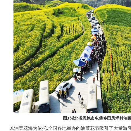
图3 湖北省恩施市屯堡乡田凤坪村油
以油菜花海为依托,全国各地举办的油菜花节吸引了大量游