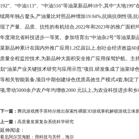
192”、“中油113”、“中油516”等油菜新品种18个,其中“大地1
续两年独占鳌头,产油量比对照品种增加19.94%,抗病抗倒性强,
现了产量、品质、抗性的有机结合,2022年和2023年的推广面积均
年度湖北省科技进步一等奖。参加培育出“中油杂2号”等油菜新品
菜新品种累计在国内外推广应用1.2亿亩以上,创社会经济效益6
质量全程监控技术,为新品种大面积安全推广应用保驾护航。主持
划“油菜产业关键技术研究与应用示范”项目,研发集成了油菜绿
等相关智能装备,项目中期创建绿色优质高效生产模式4套,制定了
项,带动5000余户农户年均增收2000 元以上,为农业科技进步
下一篇：
腾讯游戏携手英特尔推出探索性裸眼3D游戏掌机解锁游戏立体
上一篇：
高质量发展复杂系统科学研究
延伸阅读：
看见阿尔茨海默：用科技与关怀，海尔