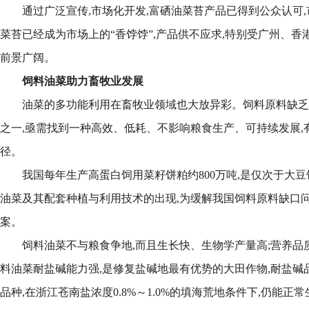
通过广泛宣传,市场化开发,富硒油菜苔产品已得到公众认可,
菜苔已经成为市场上的“香饽饽”,产品供不应求,特别受广州、香
前景广阔。
饲料油菜助力畜牧业发展
油菜的多功能利用在畜牧业领域也大放异彩。饲料原料缺乏
之一,亟需找到一种高效、低耗、不影响粮食生产、可持续发展,
径。
我国每年生产高蛋白饲用菜籽饼粕约800万吨,是仅次于大
油菜及其配套种植与利用技术的出现,为缓解我国饲料原料缺口
案。
饲料油菜不与粮食争地,而且生长快、生物学产量高;营养品质
料油菜耐盐碱能力强,是修复盐碱地最有优势的大田作物,耐盐碱品种
品种,在浙江苍南盐浓度0.8%～1.0%的填海荒地条件下,仍能正常