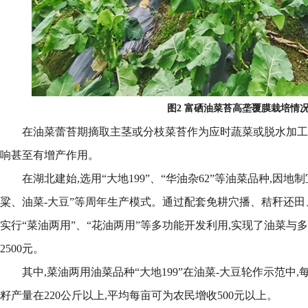
图2 富硒油菜苔高垄覆膜栽培情
在油菜蕾苔期摘取主茎或分枝菜苔作为应时蔬菜或脱水加工
响甚至有增产作用。
在湖北建始,选用“大地199”、“华油杂62”等油菜品种,因地
粱、油菜-大豆”等周年生产模式。通过配套免耕穴播、秸秆还
实行“菜油两用”、“花油两用”等多功能开发利用,实现了油菜与
2500元。
其中,菜油两用油菜品种“大地199”在油菜-大豆轮作示范中,
籽产量在220公斤以上,平均每亩可为农民增收500元以上。