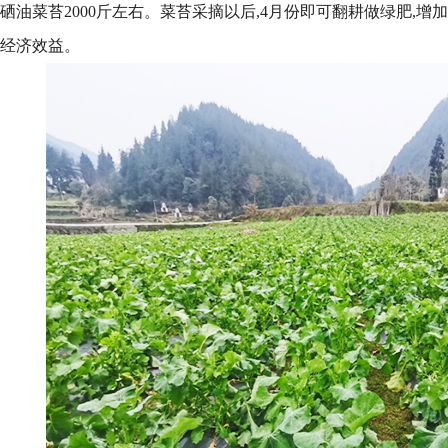
硒油菜苔2000斤左右。菜苔采摘以后,4月份即可翻耕做绿肥,增
经济效益。