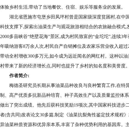
体验乡村生活,带动了当地餐饮、住宿、娱乐等服务业的发展。
湖北省恩施市屯堡乡田凤坪村曾是国家级深度贫困村,在中
科技支撑下,探索出油菜生产与观花旅游相结合的农旅融合模式,发
2000多亩峡谷“绝壁花海”景区,成为村民致富的“金坨坨”,连续
年吸纳游客8万余人次,村民自产自销摊位及农家乐营业收入超过2
带动全村增收300多万元,如今成为远近闻名的网红村。这种以油
村带来了新的经济增长点,同时也提升了乡村的知名度和美誉度
作者简介:
梅德圣研究员长期从事油菜品种改良与良种繁育工作,在特
制、高产优质多抗新品种培育、种子高效生产以及质量监控体系
做出了突出成绩。他先后获科技奖励19项次,其中国家科技进步二
者(含共同)发表论文30多篇,制定《油菜抗裂角性鉴定技术规程
异油菜种质资源和优异亲本系,丰富了杂种优势利用的基因库。主持