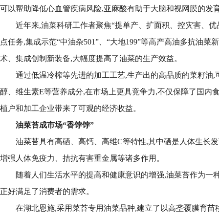
可以帮助降低心血管疾病风险,亚麻酸有助于大脑和视网膜的发
近年来,油菜科研工作者聚焦“提单产、扩面积、控灾害、优
点任务,集成示范“中油杂501”、“大地199”等高产高油多抗油
术、集成创制新装备,大幅度提高了油菜的生产效益。
通过低温冷榨等先进的加工工艺,生产出的高品质的菜籽油,
醇、维生素E等营养成分,在市场上更具竞争力,不仅保障了国内
植户和加工企业带来了可观的经济收益。
油菜苔成市场“香饽饽”
油菜苔具有高硒、高钙、高维C等特性,其中硒是人体生长发
增强人体免疫力、拮抗有害重金属等诸多作用。
随着人们生活水平的提高和健康意识的增强,油菜苔作为一种
正好满足了消费者的需求。
在湖北恩施,采用菜苔专用油菜品种,建立了以高垄覆膜育苗