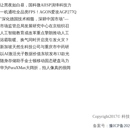
让黑夜如白昼，国科微AIISP演绎科技力
一机通吃全品类FPS！AGON爱攻AGP277Q
"深化德国技术精髓，深耕中国市场”—
市场监管总局发展研究中心在京组织召
人工智能教育成改革重点擎朗推动人工
浴霸取暖、换气同时开启竟引发火灾？
新加坡天然生科技公司与重庆市中药研
以AI激活光子数据价值东软发布13款光
随身存储助手金士顿移动固态硬盘马力
华为PuraXMax大阔折，拍人像真的很阔
Copyright2017© 科
备案号：
豫ICP备202