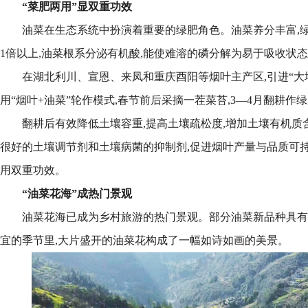
“菜肥两用”显双重功效
油菜在生态系统中扮演着重要的绿肥角色。油菜养分丰富,
1倍以上,油菜根系分泌有机酸,能使难溶的磷分解为易于吸收状态
在湖北利川、宣恩、来凤和重庆酉阳等烟叶主产区,引进“大地9
用“烟叶+油菜”轮作模式,春节前后采摘一茬菜苔,3—4月翻耕作
翻耕后有效降低土壤容重,提高土壤疏松度,增加土壤有机质含
很好的土壤调节剂和土壤病菌的抑制剂,促进烟叶产量与品质可持
用双重功效。
“油菜花海”成热门景观
油菜花海已成为乡村旅游的热门景观。部分油菜新品种具有
宜的季节里,大片盛开的油菜花构成了一幅如诗如画的美景。