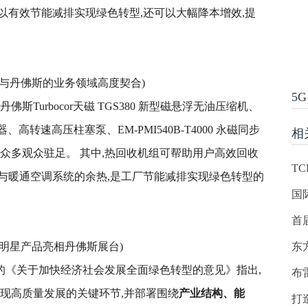
以有效节能减排实现绿色转型,还可以大幅降本增效,提
型与丹佛斯的业务领域高度契合)
5G
斯Turbocor天磁 TGS380 新型磁悬浮无油压缩机、
用变频器、高转速高压柱塞泵、EM-PMI540B-T4000 永磁同步
相
众多观众驻足。 其中,热回收机组可帮助用户高效回收
T
与暖通空调系统的余热,是工厂节能减排实现绿色转型的
国
首
款明星产品亮相丹佛斯展台)
东
印发的《关于加快经济社会发展全面绿色转型的意见》指出,
布
现高质量发展的关键环节,并部署围绕
产业结构、能
打