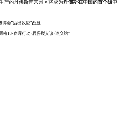
批量生产的丹佛斯南京园区将成为
丹佛斯在中国的首个碳中
进博会"溢出效应”凸显
格18·春晖行动·唇腭裂义诊-遵义站”