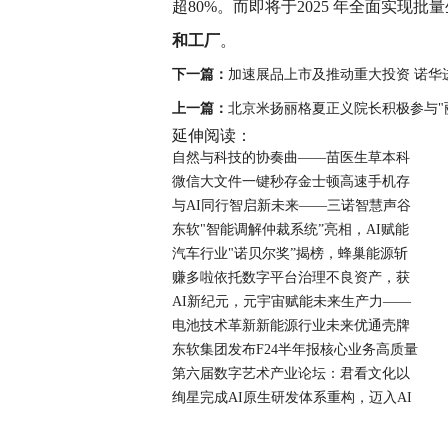
超80%。而即将于2025 年全面实现
和工厂
。
下一篇：
加速展品上市及推动重大投资 诺华
上一篇：
北京米扬丽格夏正义院长积极参与"丽
延伸阅读：
自然与科技的协奏曲——苗医生草本科
微信大文件一键秒存金士顿高速手机存
与AI同行智启新未来——三诺智慧声谷
东软"智能调解仲裁系统”亮相，AI赋能
汽车行业"诺贝尔奖”揭榜，蜂巢能源斩
赚多啦依托数字平台治理不良资产，获
AI新纪元，元宇宙赋能未来生产力——
电池技术革新新能源行业未来优通壳牌
东软集团发布F24半年报核心业务高质量
第六届数字艺术产业论坛：君看文化以
绚星完成AI原生研发体系重构，迈入AI