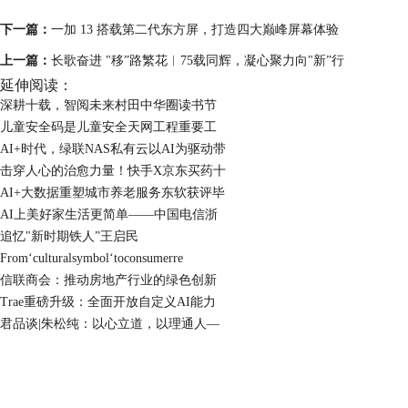
下一篇：
一加 13 搭载第二代东方屏，打造四大巅峰屏幕体验
上一篇：
长歌奋进 "移”路繁花︱75载同辉，凝心聚力向"新”行
延伸阅读：
深耕十载，智阅未来村田中华圈读书节
儿童安全码是儿童安全天网工程重要工
AI+时代，绿联NAS私有云以AI为驱动带
击穿人心的治愈力量！快手X京东买药十
AI+大数据重塑城市养老服务东软获评毕
AI上美好家生活更简单——中国电信浙
追忆"新时期铁人”王启民
From‘culturalsymbol‘toconsumerre
信联商会：推动房地产行业的绿色创新
Trae重磅升级：全面开放自定义AI能力
君品谈|朱松纯：以心立道，以理通人—