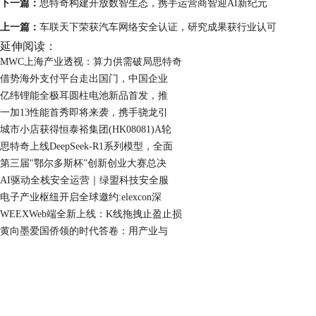
下一篇：
思特奇构建开放数智生态，携手运营商智迎AI新纪元
上一篇：
车联天下荣获汽车网络安全认证，研究成果获行业认可
延伸阅读：
MWC上海产业透视：算力供需破局思特奇
借势海外支付平台走出国门，中国企业
亿纬锂能全极耳圆柱电池新品首发，推
一加13性能首秀即将来袭，携手骁龙引
城市小店获得恒泰裕集团(HK08081)A轮
思特奇上线DeepSeek-R1系列模型，全面
第三届"鄂尔多斯杯”创新创业大赛总决
AI驱动全栈安全运营｜绿盟科技安全服
电子产业枢纽开启全球邀约:elexcon深
WEEXWeb端全新上线：K线拖拽止盈止损
黄向墨爱国侨领的时代答卷：用产业与