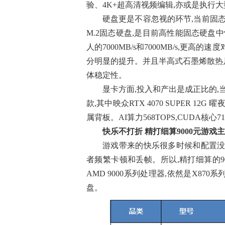
验、4K+超高清视频编辑,亦或是执行
硬盘更是不容忽视的环节,当前固态硬盘的
M.2固态硬盘,是目前高性能固态硬盘
人的7000MB/s和7000MB/s,更
分明显的提升。并且半高式石墨烯散热
体稳定性。
显卡方面,投入和产出是成正比的,当前
款,其中映众RTX 4070 SUPER 12
属背板。AI算力568TOPS,CUDA核心7168
快乐不
打折 精打细算9000元游戏
游戏带来的快乐很多时候和配置没
者频繁卡顿和丢帧。所以,精打细算的
AMD 9000系列处理器,依然是X870系
盘。