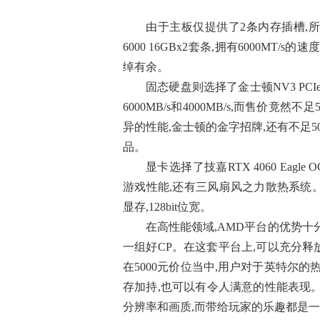
由于主板仅提供了2条内存插槽,所以直
6000 16GBx2套条,拥有6000MT
绰有余。
固态硬盘则选择了金士顿NV3 PCIe
6000MB/s和4000MB/s,而售价
异的性能,金士顿的金字招牌,还有不足
品。
显卡选择了技嘉RTX 4060 Eag
游戏性能,还有三风扇风之力散热系统。性能方面
显存,128bit位宽。
在高性能领域,AMD平台的优势十分
一组好CP。在这套平台上,可以充分
在5000元价位当中,用户对于英特尔的
存加持,也可以有令人满意的性能表现
分辨率和画质,而带给玩家的乐趣都是一