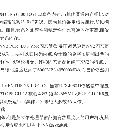
野兽DDR5 6800 16GBx2套条内存,与其他普通内存相比,这
可大幅降低系统运行延迟。因为其均采用精选颗粒,所以拥
T/s。而且,套条的兼容性和稳定性也比普通内存更高,而价
选套条内存。
PCIe 4.0 NVMe固态硬盘,显而易见这是NV2固态硬
大获成功主要可以归纳为两点,金士顿的金字招牌和出色的
用户可以轻松接受。NV3固态硬盘延续了NV2的特点,并
读写速度达到了6000MB/s和5000MB/s,而售价依然拥
 VENTUS 3X E 8G OC,当前RTX4060Ti依然是中端显
,CUDA核心4352,频率2565MHz,8GB GDDR6显
质下可以流畅运行《黑神话》等绝大多数3A大作。
游戏
如荼,但是英特尔处理器依然拥有数量庞大的用户群,尤其
要合理搭配也可以有出色的游戏表现。