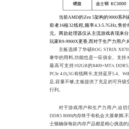
当前AMD的Zen 5架构的9000系列处
前者16核32线程,频率4.3-5.7GHz,售价
元。两款处理器仅从主流游戏表现来分析几
玩家R9-9900X更香,而对于生产力用户,
主板选择了华硕ROG STRIX X87
奢华的用料,功能也是一应俱全。支持AM
最高可支持192GB的8400+MT/s DDR5高频
PCIe 4.0),5G有线网卡,支持蓝牙5.4、
足,容量不够,主板提供了充足的可升
行列。
对于游戏用户和生产力用户,迫切需要
DDR5 8000内存终于有机会大展拳脚,不
士顿确保每款内存产品都是精心挑选的