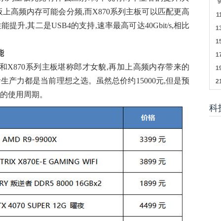
板上高频内存可能会分频,而X870系列主板可以匹配更高
升,其二是USB4的支持,速率最高可达40Gbit/s,相比
能
理器和X870系列主板堪称郎才女貌,再加上高频内存带来的
生产力都是当前理想之选。虽然总价约15000元,但是预
机的使用周期。
科