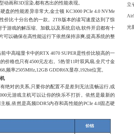
大型动画和3D渲染,都有杰出的性能表现。
立
性能差异非常大,金士顿 KC3000 PCIe 4.0 NVMe
Ai
中性价比十分出色的一款。2TB版本的读写速度达到了惊
光
高的速度对于游戏的解压缩、加载,以及系统启动,软件开启都有十
片可以确保在高性能运行下依然保持凉爽,提高系统的整
中高端显卡中的RTX 4070 SUPER是性价比较高的一
G 曜夜的价格也只有4500元左右。5热管11叶双风扇,全尺寸金
,频率2505MHz,12GB GDDR6X显存,192bit位宽。
主机
有绝对的关系,只要你的配置不是差到无法流畅运行,或
9000元游戏主机可以让你的快乐不打折。依然是最新的
列主板,依然是高频DDR5内存和高性能的PCIe 4.0固态硬