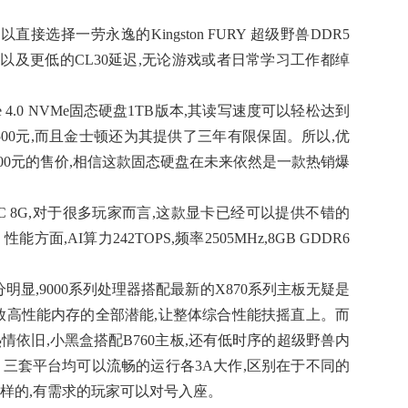
接选择一劳永逸的Kingston FURY 超级野兽DDR5
/s的速度以及更低的CL30延迟,无论游戏或者日常学习工作都绰
 4.0 NVMe固态硬盘1TB版本,其读写速度可以轻松达到
竟然不足500元,而且金士顿还为其提供了三年有限保固。所以,优
500元的售价,相信这款固态硬盘在未来依然是一款热销爆
le OC 8G,对于很多玩家而言,这款显卡已经可以提供不错的
,AI算力242TOPS,频率2505MHz,8GB GDDR6
明显,9000系列处理器搭配最新的X870系列主板无疑是
释放高性能内存的全部潜能,让整体综合性能扶摇直上。而
热情依旧,小黑盒搭配B760主板,还有低时序的超级野兽内
。三套平台均可以流畅的运行各3A大作,区别在于不同的
样的,有需求的玩家可以对号入座。