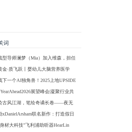
关词
战型导师澜梦（Mia）加入维森，担任
黄金·质飞跃丨婴幼儿大脑营养医学
找下一个AI独角兽！2025上地UPSIDE
eYearAhead2026展望峰会|凝聚行业共
染古风江湖，笔绘奇谲长卷——夜无
xDanielArsham联名新作：打造假日
小身材大科技”飞利浦助听器HearLin