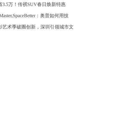
省3.5万！传祺SUV春日焕新特惠
rMaster,SpaceBetter：奥普如何用技
影艺术季破圈创新，深圳引领城市文