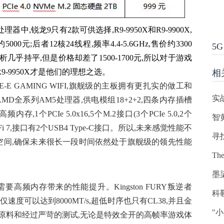
理器中,锐龙9只有2款可供选择,R9-9950X和R9-9900X,
约5000元;后者12核24线程,频率4.4-5.6GHz,售价约3300
5G
乎持平,但是价格却差了1500-1700元,所以对于游戏
R9-9950X才是他们的理想之选。
相
0E-E GAMING WIFI,旗舰级的主板拥有更扎实的做工和
实
D全系列AM5处理器,供电模组18+2+2,四条内存插槽
内存,1个PCIe 5.0x16,5个M.2接口(3个PCIe 5.0,2个
智
WiFi 7,接口有2个USB4 Type-C接口。所以,未来感觉性能不
寻
级空间,确保未来很长一段时间依然处于旗舰级的领先性能
Th
墨
高频内存带来的性能提升。Kingston FURY叛逆者
科勒
仅速度可以达到8000MT/s,超低时序也只有CL38,并且金
"
原料和经过严苛的测试,无论是特效全开的高帧率游戏体