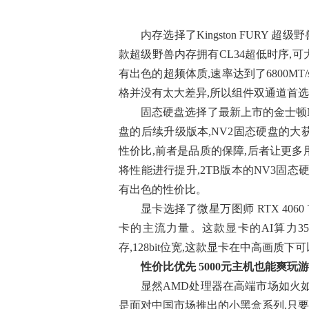
内存选择了Kingston FURY 超级
款超级野兽内存拥有CL34超低时序,
有出色的超频体质,速率达到了6800M
格并没有太大差异,所以组件双通道首
固态硬盘选择了最新上市的金士顿NV3 
盘的后续升级版本,NV2固态硬盘的
性价比,前者是品质的保障,后者让更多
将性能进行提升,2TB版本的NV3固态硬盘
有出色的性价比。
显卡选择了微星万图师 RTX 4060 Ti
卡的主流力量。这款显卡的AI算力353TOPS
存,128bit位宽,这款显卡在中高画
性价比优先 5000元主机也能爽玩
显然AMD处理器在高端市场如火
是面对中国市场推出的小黑盒系列,只