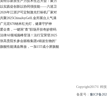
英特尔新质生产力技术生态大会：聚力
以实践促创新以协同强技能——六巡卫
2026年江浙沪可定制激光打标机厂家对
共聚2025ChinaJoyGeIL金邦展台人气满
广元宏670纳米红光灯，健康守护神
爱企查，一键洞"查”职场开挂奇妙密码
法律AI领域巅峰登顶！法行宝荣登2025
张高贵院长参会丽格集团x锦波生物的"
旗舰性能满血释放，一加15T成小屏旗舰
Copyright2017© 科
备案号：
豫ICP备202