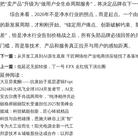
把“卖产品”升级为“做用户全生命周期服务”，将决定品牌在下
综合来看，2026年不是净水行业的拐点，而是起点。一个
的新发展周期，才刚刚开始。“锚定用户痛点、创新破解约束、
差”，恰是净水行业告别价格战之后，所有头部品牌必须回答的
门槛，而是靠技术、产品和服务真正拉开与用户的感知距离。
下一篇：
从开发工具到AI原生底座:千匠网络给产业电商供应链找了条落
上一篇：
低延迟无损转接，丁一号 EPX 走红线下演出圈
延伸阅读：
大豆异黄酮——抗衰始于底层逻辑Fopi
2024科大讯飞全球1024开发者节，AI文
安吉尔携手肖战两周年，"纯净相伴共赴
丽格师丽丽院长受邀担任2025智美峰会
懿城：科技赋能创新，匠心铸就精品
科技与自然碰撞，恩施大峡谷上演"智”
专为大工业而生！阳光电源全新一代工
邦彦技术＆城银股份达成合作：以邦彦