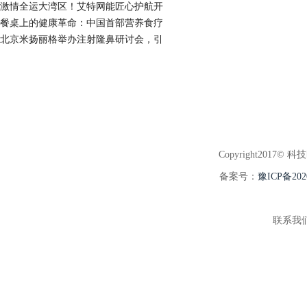
激情全运大湾区！艾特网能匠心护航开
餐桌上的健康革命：中国首部营养食疗
北京米扬丽格举办注射隆鼻研讨会，引
Copyright2017© 科
备案号：
豫ICP备202
联系我们:3