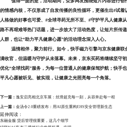
值得一提的是，活动期间，众多网友围绕短片内容进行创
的情感内核，不仅形成了自发传播的良性循环，更催生出#试着
人格做的好事也可爱、#全球寻药无所不至、#守护平凡人健康从
路不再艰难等热门话题，进一步放大了活动热度，让短片所传递
人群，也让“助力平凡健康心愿”的活动理念深入人心。
温情相伴，聚力前行。如今，
快手磁力引擎
与京东健康联
满收官，但温暖与守护从未落幕。未来，京东买药将继续坚守初
优化“全球找药”服务，为每一位普通人的健康保驾护航；快手
平凡心愿被听见、被实现，让健康之光照亮每一个角落。
下一篇：
逸安启亮相北京车展：丝滑超充每一刻，从容奔赴每一程
上一篇：
金汤令2.0重磅发布：用AI原生重构EHS安全管理新生态
延伸阅读：
东融金服:贷后管理很重要，这几个细节