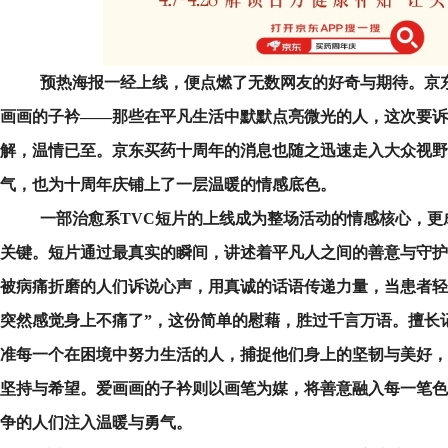
预热海报一经上线，便点燃了无数网友的好奇与期待。京
画画的子衿——那些在平凡生活中默默点亮微光的人，这次要诉
解，温情已至。京东买药十周年的消息也随之迅速走入大众视野
气，也为十周年庆铺上了一层温暖的情感底色。
一部治愈系TVC短片的上线成为整场活动的情感核心，更
关键。短片通过最真实的瞬间，讲述着平凡人之间的善意与守护
被病痛折磨的人们诉说心声，用真诚的话语传递力量，当患者轻
突然感觉身上不痛了”，这份简单的慰藉，胜过千言万语。擅长
准每一个在困境中努力生活的人，捕捉他们身上的坚韧与美好，
坚持与希望。爱画画的子衿则以画笔为媒，将善意融入每一笔色
争的人们注入温暖与勇气。