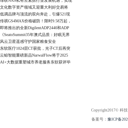
绿联NAS私有云紧抓行业发展机遇，实现
文化数字资产领域又迎重大利好交易将
低调品牌与顶流的双向奔赴，引爆521现
传祺GS4MAX价格破防！限时9.58万起，
即将推出的全新DigilentADP2440和ADP
《SeatoSummit35年澳式品质：好眠无界
风云卫星遥感守护国家粮食安全
东软医疗1024层CT获批，光子CT后再突
云鲸智能重磅新品NarwalFlow将于2025
AI+大数据重塑城市养老服务东软获评毕
Copyright2017© 科
备案号：
豫ICP备202