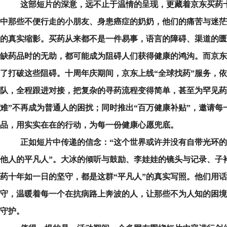
这部短片的深意，远不止于温情的呈现，更藏着京东买药
中那些不便行走的小朋友、身患癌症的奶奶，他们的痛苦与迷茫
的真实缩影。买药从来都不是一件易事，语言的障碍、渠道的匮
缺药品时的无助，都可能成为阻碍人们获得健康的鸿沟。而京东
了打破这些阻碍。十周年庆期间，京东上线“全球找药”服务，
队，全程跟进对接，把复杂的寻药流程变得简单，甚至为罕见药
难”不再成为普通人的困扰；同时推出“百万健康补贴”，邀请每
品，用实实在在的行动，为每一份健康心愿兜底。
正如短片中传递的信念：“这个世界或许并没有自带光环的
他人的平凡人”。大冰的倾听与鼓励、李娃娃的镜头与记录、子
药十年如一日的坚守，都是这群“平凡人”的真实写照。他们用
守，温暖着每一个在抗病路上奔波的人，让那些不为人知的困境
守护。