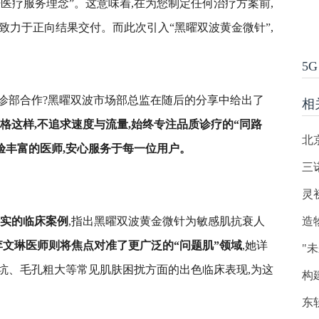
肤医疗服务理念”。这意味着,在为您制定任何治疗方案前,
,致力于正向结果交付。而此次引入“黑曜双波黄金微针”,
5G
诊部合作?黑曜双波市场部总监在随后的分享中给出了
相
格这样,不追求速度与流量,始终专注品质诊疗的“同路
北
验丰富的医师,
安心
服务于每一位用户。
三
灵
实的临床案例
,指出黑曜双波黄金微针为敏感肌抗衰人
造
李文琳医师则将焦点对准了更广泛的“问题肌”领域
,她详
"
坑、毛孔粗大等常见肌肤困扰方面的出色临床表现,为这
构
东