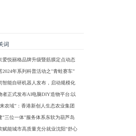
关词
京爱悦丽格品牌升级暨筋膜定点动态
诺2024年系列科普活动之"青蛙赛车”
初智能自研机器人发布，启动规模化
物者正式发布AI电脑DIY造物平台:以
未来农域”：香港新创人生态农业集团
建"三位一体”服务体系东软为葫芦岛
软赋能城市高质量充分就业沈阳"舒心