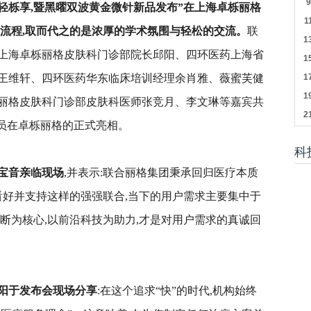
轻栎享
,
暨
黑曜双波黄金微针新品发布
”在上海卓栎丽格
流程,取而代之的是浓厚的学术氛围与轻松的交流。
联
上海卓栎丽格皮肤科门诊部院长邱阳、四环医药上海省
王维轩、四环医药华东临床培训经理余肖雅、薇蜜芙健
丽格皮肤科门诊部皮肤科医师张竞月、李文琳等嘉宾共
成员在卓栎丽格的正式亮相。
科
宝音亲临现场
,并表示:联合丽格集团秉承回归医疗本质
看好并支持这样的强强联合,当下的用户需求主要集中于
断为核心,以前沿科技为助力,才是对用户需求的真诚回
阳
于发布会现场分享
:在这个追求“快”的时代,机构始终