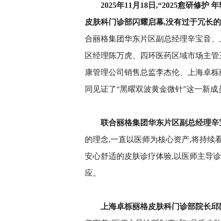
2025年
11
月1
8
日,
“
2025
愈研修护
年
皮肤科门诊部
闪耀
启幕,
没有过于冗长的
合丽格集团华东片区副总经理辛宝音、
区经理陈万虎、四环医药区域市场主管
康管理公司销售总监李杰伦、上海卓栎
同见证了“黑曜双波黄金微针”这一新
联合丽格集团华东片区副总经理辛
的理念,一直以医师为核心资产,将持续
安心舒适的皮肤诊疗体验,以医师主导诊
应。
上海卓栎丽格皮肤科门诊部院长邱