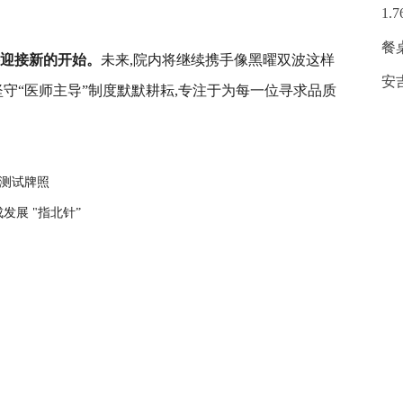
1
餐
迎接
新的开始。
未来,院内将继续携手像黑曜双波这样
安
坚守“医师主导”制度默默耕耘,专注于为每一位寻求品质
速测试牌照
展 "指北针”