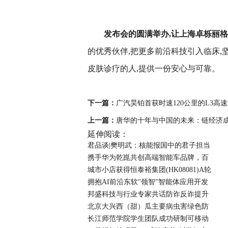
发布会
的圆满举办
,
让上海
卓栎丽格
的优秀伙伴,把更多前沿科技引入临床,
皮肤诊疗的人,提供一份安心与可靠。
下一篇：
广汽昊铂首获时速120公里的L3高
上一篇：
唐华的十年与中国的未来：链经济成发
延伸阅读：
君品谈|樊明武：核能报国中的君子担当
携手华为乾崑共创高端智能车品牌，百
城市小店获得恒泰裕集团(HK08081)A轮
拥抱AI前沿东软"领智”智能体应用开发
邦盛科技与行业专家共话防诈反诈提升
北京大兴西（甜）瓜主要病虫害绿色防
长江师范学院学生团队成功研制可移动