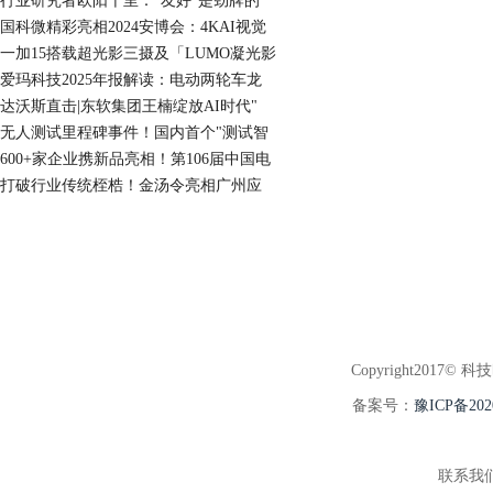
行业研究者欧阳千里："友好”是劲牌的
国科微精彩亮相2024安博会：4KAI视觉
一加15搭载超光影三摄及「LUMO凝光影
爱玛科技2025年报解读：电动两轮车龙
达沃斯直击|东软集团王楠绽放AI时代"
无人测试里程碑事件！国内首个"测试智
600+家企业携新品亮相！第106届中国电
打破行业传统桎梏！金汤令亮相广州应
Copyright2017© 科
备案号：
豫ICP备202
联系我们:3