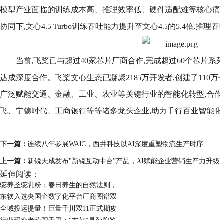
模型产业面临的训练成本高、推理效率低、硬件适配难等核心痛
协同下,文心4.5 Turbo训练吞吐能力提升至文心4.5的5.4倍,推
当前,飞桨已与超过40家芯片厂商合作,完成超过60个芯片系
达成深度合作。飞桨文心生态已凝聚2185万开发者,创建了110万
广泛赋能交通、金融、工业、农业等关键行业的智能化转型,合
飞、宁德时代、工商银行等等诸多龙头企业,助力千行百业智能
下一篇：
连续八年参展WAIC，西井科技以AI深度重塑物流生产时序
上一篇：
新锐天成发布"新锐互动中台”产品，AI赋能企业营销生产力升级
延伸阅读：
驼养圣驼乳粉：春日养生的自然法则，
东软入选央国企数字化平台厂商图谱双
全域投运提量！巨量千川双11正式期攻