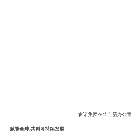
雷诺集团在华全新办公室
赋能全球,共创可持续发展