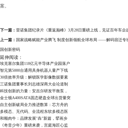
案。
下一篇：
雷诺集团纪录片《重返巅峰》3月28日重磅上线，见证百年车企
上一篇：
国家战略赋能产业腾飞 制度创新领航全球布局 ——解码宿迁
国创新密码
延伸阅读：
埃克塞尔集团118亿元半导体产业园落户
智元第5000台通用具身机器人量产下线
30倍效率升级：解锁医学影像数据要素
三诺集团董事长刘志雄深商大会论道制
科技创新的力量：安吉尔研发平衡泵，
金士顿A400SATA固态硬盘全球出货量突
自主创新破局全力推进数算：芯方舟的
多模态、无代码、全流程东软多模态医
和顺肉牛：品牌发展"犇”新篇，擘画乡
《奇音少年》重磅来袭，宫庭海匠心监