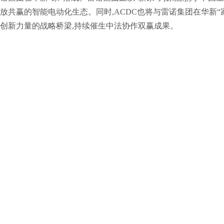
放共赢的智能电动化生态。同时,ACDC也将与雷诺集团在华新“
创新力量的战略桥梁,持续催生中法协作双赢成果。