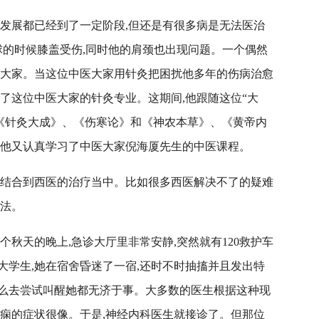
技发展都已经到了一定阶段,但还是有很多病是无法医治
球的时候膝盖受伤,同时他的肩颈也出现问题。一个偶然
医大家。当这位中医大家用针灸把困扰他多年的伤病治愈
了这位中医大家的针灸专业。这期间,他跟随这位“大
把《针灸大成》、《伤寒论》和《神农本草》、《黄帝内
,他又认真学习了中医大家倪海厦先生的中医课程。
医结合到西医的治疗当中。比如很多西医解决不了的疑难
方法。
个秋天的晚上,急诊大厅里非常安静,突然就有120救护车
大学生,她在宿舍昏迷了一宿,还时不时抽搐并且发出特
么去尝试叫醒她都无济于事。大多数的医生根据这种现
癫痫的症状很像。于是,神经内科医生就接诊了。但那位