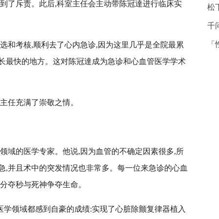
遭到了斥责。此后,科室主任会主动带陈冠達进行临床实
松
千
「
选和考核,顺利去了心内急诊,因为这里几乎是全院最累
长最快的地方。这对陈冠達成为急诊和心血管医学学术
室主任充满了崇敬之情。
领域的医学专家。他说,因为血管的不确定因素很多,所
急,并且术中的突发情况也非常多。每一位来急诊的心血
争分夺秒与死神争夺生命。
省医学领域都感到自豪的成绩:实现了
心脏除颤复律器植入