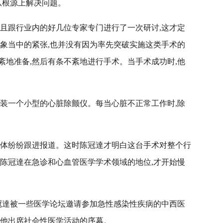
从根源上解决问题。
并且跟行业内的好几位专家专门进行了一次研讨,这才定
想象当中的紧张,也并没有因为率先突破实施这类手术的
紊地准备,然后有条不紊地进行手术。当手术成功时,他
安装一个小型的心脏除颤仪。每当心脏不正常工作时,除
媒体纷纷跟进报道。这时陈冠達才明白这台手术对整个行
,陈冠達在急诊和心血管医学学术领域的地位,才开始慢
,陈冠達被一些医学论坛邀请参加急性感染性疾病的中西医
了他出席社会性医学活动的序幕。