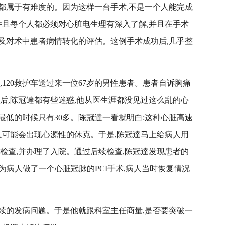
都属于有难度的。因为这样一台手术,不是一个人能完成
并且每个人都必须对心脏电生理有深入了解,并且在手术
及对术中患者病情转化的评估。这例手术成功后,几乎整
,120救护车送过来一位67岁的男性患者。患者自诉胸痛
后,陈冠達都有些迷惑,他从医生涯都没见过这么乱的心
压最低的时候只有30多。陈冠達一看就明白:这种心脏高速
人可能会出现心源性的休克。
于是,陈冠達马上给病人用
检查,并办理了入院。通过后续检查,陈冠達发现患者的
上为病人做了一个心脏冠脉的
PCI
手术
,
病人当时恢复情况
续的发病问题。于是他就跟科室主任商量,是否要突破一