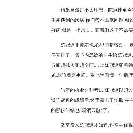
结果自然是不太理想。陈冠達至今都
生常遇到的疾病,你们答不出来问题,
好病,就是一个屠夫。而我们这里不需要
陈冠達非常羞愧,心里暗暗较劲,一
任安排了一名心内急诊的医生给陈冠達
方面超扎实和超全面,加上陈冠達卯着
题,就追着医生问。跟他学习满一年后,
当年的执业医师考试,陈冠達以超
道陈冠達的成绩后,终于露出了笑脸,
的那份纠结也“烟消云散”了。
及至后来陈冠達才知道,科室主任