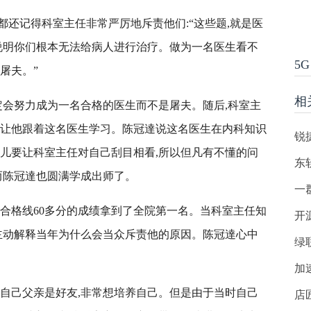
还记得科室主任非常严厉地斥责他们:“这些题,就是医
就说明你们根本无法给病人进行治疗。做为一名医生看不
5G
屠夫。”
相
定会努力成为一名合格的医生而不是屠夫。随后,科室主
,让他跟着这名医生学习。陈冠達说这名医生在内科知识
锐
劲儿要让科室主任对自己刮目相看,所以但凡有不懂的问
东
而陈冠達也圆满学成出师了。
一
过合格线60多分的成绩拿到了全院第一名。当科室主任知
开
并主动解释当年为什么会当众斥责他的原因。陈冠達心中
绿
加
跟自己父亲是好友,非常想培养自己。但是由于当时自己
店