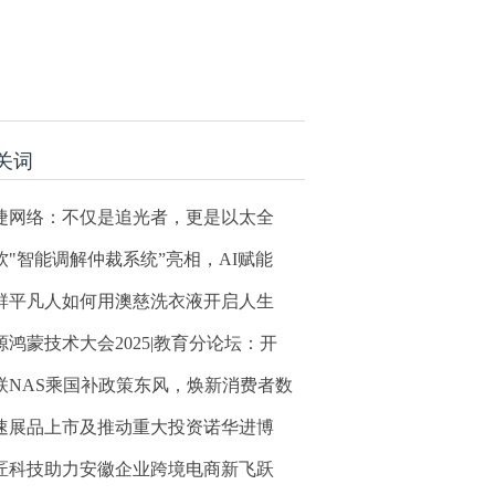
关词
捷网络：不仅是追光者，更是以太全
软"智能调解仲裁系统”亮相，AI赋能
群平凡人如何用澳慈洗衣液开启人生
源鸿蒙技术大会2025|教育分论坛：开
联NAS乘国补政策东风，焕新消费者数
速展品上市及推动重大投资诺华进博
匠科技助力安徽企业跨境电商新飞跃