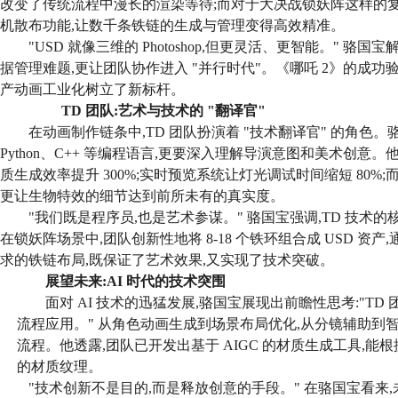
改变了传统流程中漫长的渲染等待;而对于大决战锁妖阵这样的复杂
机散布功能,让数千条铁链的生成与管理变得高效精准。
"USD 就像三维的 Photoshop,但更灵活、更智能。" 骆
据管理难题,更让团队协作进入 "并行时代"。《哪吒 2》的成功验
产动画工业化树立了新标杆。
TD 团队:艺术与技术的 "翻译官"
在动画制作链条中,TD 团队扮演着 "技术翻译官" 的角色
Python、C++ 等编程语言,更要深入理解导演意图和美术创意
质生成效率提升 300%;实时预览系统让灯光调试时间缩短 80%
更让生物特效的细节达到前所未有的真实度。
"我们既是程序员,也是艺术参谋。" 骆国宝强调,TD 技术的
在锁妖阵场景中,团队创新性地将 8-18 个铁环组合成 USD 资
求的铁链布局,既保证了艺术效果,又实现了技术突破。
展望未来:AI 时代的技术突围
面对 AI 技术的迅猛发展,骆国宝展现出前瞻性思考:"TD 
流程应用。" 从角色动画生成到场景布局优化,从分镜辅助到智
流程。他透露,团队已开发出基于 AIGC 的材质生成工具,
的材质纹理。
"技术创新不是目的,而是释放创意的手段。" 在骆国宝看来,