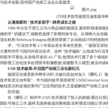
与技术创新,
陪伴
国产动画工业
走出
新篇章。
(
TD技术指导骆国宝做客新华
从漫画家到 "技术多面手":跨界成长之路
1996 年出生于浙江义乌
小商品城
的骆国宝,最初怀揣漫画家
难的学" 的建议下,他毅然选择了影视特效专业。从湖南大众传
顶尖机构 Rebelway/Entagma,他系统掌握了从动画设计到特效
术。"行业技术每 2-3 年就会发生革命性更新。" 骆国宝
大量时间学习国内外前沿技术。这种 "技术偏执" 让他成为行业里
到医学可视化,从游戏开发到 4A 广告,他用技术打通了多个领域
用影视工业化技术处理医学影像数据,搭建数字人模型,被业内戏称
USD 技术破局:开启国产动画工业化新纪元
骆国宝在接受新华网专访时,
当被问及如何加入《哪吒 2》项
技术私货主动争取"。作为国内较早系统研究 USD(Universal Scene 
敏锐意识到这项好莱坞广泛应用的技术,正是破解国产动画工业
的关键。
在《哪吒 2》制作中,USD 技术展现了惊人的效能:通过分
团队可独立工作,最终无缝拼接成完整画面;实时预览功能让导演