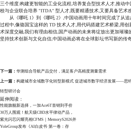
三个维度:构建更智能的工业化流程,培养复合型技术人才,推动
校与企业联合培养 "ITDA" 型人才,既要精通技术,又要具备艺
从《哪吒 1》到《哪吒 2》,中国动画用十年时间完成了从
过程中,像骆国宝这样的 TD 技术人
才
,用代码搭建艺术桥梁,用
术深度交融,我们有理由相信,国产动画的未来将绽放出更加璀璨
坚持技术创新与文化自信,中国动画必将在全球影坛书写新的传奇
下一篇：
华测组合导航产品交付，满足客户高精度测量需求
上一篇：
构建城市全域数字化转型新模式 促进城市数字经济发展——思
转型研讨会
延伸阅读：
性能旗舰新选择，一加Ace6T首销到手价
30万人围观！航天级CBD水平律动产品，
紫光闪芯闪耀亮相CFMS｜MemoryS2026并
YoleGroup发布《AI白皮书·第一卷：存