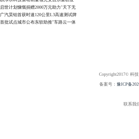
启世计划慷慨捐赠2000万元助力"天下无
广汽昊铂首获时速120公里L3高速测试牌
首批试点城市公布东软助推"车路云一体
Copyright2017© 科
备案号：
豫ICP备202
联系我们:3