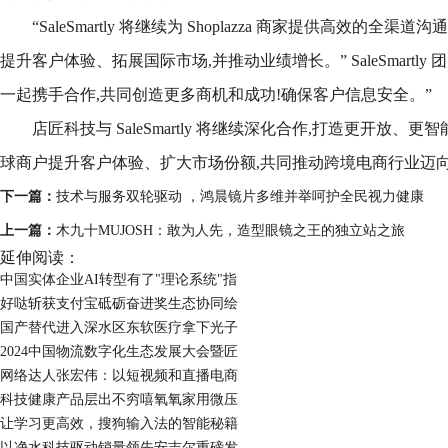
“SaleSmartly 将继续为 Shoplazza 商家提供高效的
提升客户体验、拓展国际市场,并推动业绩增长。” SaleSmartly 团队
一起携手合作,共同创造更多商机和成功!确保客户信息安全。”
店匠科技与 SaleSmartly 将继续深化合作,打造更开放、
球商户提升客户体验、扩大市场份额,共同推动跨境电商行业迈
下一篇：
技术与服务双轮驱动 ，鸿晨镜片多维并举呵护全民视力健康
上一篇：
木九十MUJOSH：敢为人先，造型眼镜之王的独立站之旅
延伸阅读：
中国实体企业AI转型有了"理论系统"指
好哒斩获支付宝砥砺奋进奖生态协同绘
国产替代进入深水区东软医疗拿下光子
2024中国物流数字化生态发展大会暨匠
网络达人张宏伟：以短视频和直播电商
科技健康产品层出不穷嘻氧氧家用微压
让学习更高效，搜狗输入法的智能秘籍
以净水科技驱动销量领先安吉尔重磅发