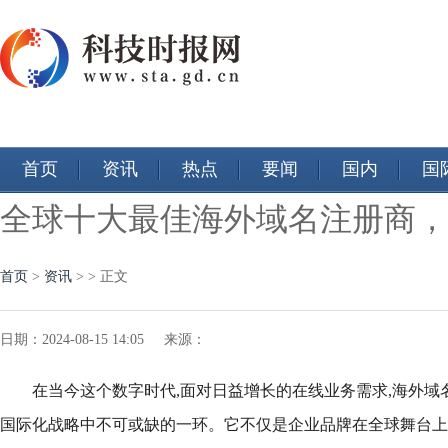
首页
资讯
热点
要闻
国内
国
全球十大最佳海外域名注册商，
首页
>
资讯
> > 正文
日期：2024-08-15 14:05 来源：
在当今这个数字时代,面对日益增长的在线业务需求,海外域
国际化战略中不可或缺的一环。它不仅是企业品牌在全球舞台上