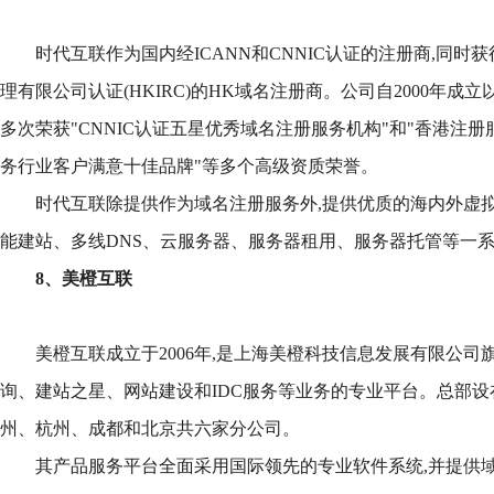
时代互联作为国内经ICANN和CNNIC认证的注册商,同
理有限公司认证(HKIRC)的HK域名注册商。公司自2000年成
多次荣获"CNNIC认证五星优秀域名注册服务机构"和"香港注册
务行业客户满意十佳品牌"等多个高级资质荣誉。
时代互联除提供作为域名注册服务外,提供优质的海内外虚
能建站、多线DNS、云服务器、服务器租用、服务器托管等一
8、
美橙互联
美橙互联成立于2006年,是上海美橙科技信息发展有限公
询、建站之星、网站建设和IDC服务等业务的专业平台。总部设
州、杭州、成都和北京共六家分公司。
其产品服务平台全面采用国际领先的专业软件系统,并提供