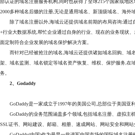
部认证的域名注册服务机构,同时也获得了全球215个国家或地区
2000多种域名后缀的注册,无论是通用域名、新顶级域名、海
除了域名注册以外,海域云还提供域名前期的布局咨询:通过
+行业大数据系统,帮忙企业通过自身的行业、现在的业务现状、
面定制符合企业发展的域名保护解决方案。
而针对已经被抢注的域名,海域云还提供诸如域名回购、域
架、域名监测、域名锁定等域名资产恢复、维权、保护服务,在
务。
2、
Godaddy
GoDaddy是一家成立于1997年的美国公司,总部位于美国亚
GoDaddy的业务范围涵盖多个领域,包括域名注册、虚拟主
SSL证书、网站建设、邮箱、相册、速成网站、网站安全和网
GoDaddy(中国)作为最早一批进军中国市场的国际域名注