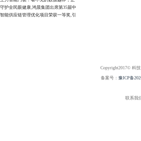
守护全民眼健康,鸿晨集团出席第35届中
智能供应链管理优化项目荣获一等奖,引
Copyright2017© 科
备案号：
豫ICP备202
联系我们:3